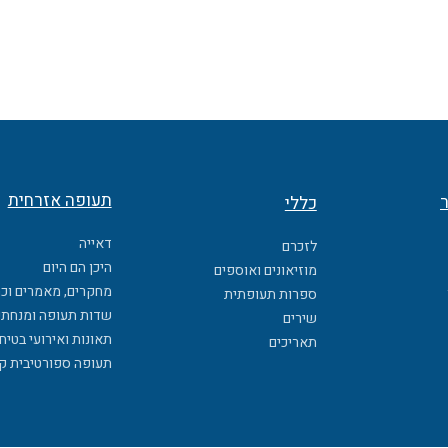
תעופה אזרחית
ר
כללי
דאייה
לזכרם
היכן הם היום
מוזיאונים ואוספים
מחקרים, מאמרים וכ
ספרות תעופתית
שדות תעופה ומנחתי
שירים
תאונות ואירועי בטיח
תאריכים
תעופה ספורטיבית ק