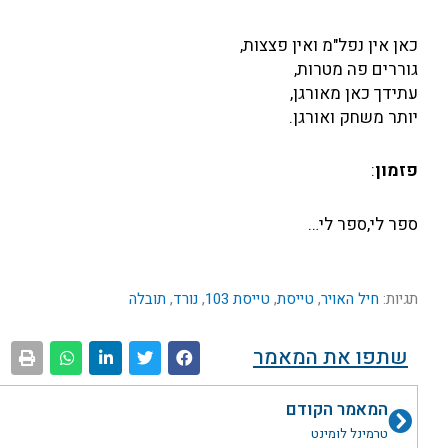
כאן אין נפל"מ ואין פצצות,
גוררים פה מטרות,
עתידך כאן מאורגן,
יותר משחק ואורגן.
פזמון
:
ספר לי,ספר לי…
תגיות:
חיל האויר
,
טייסת
,
טייסת 103
,
נורד
,
תובלה
שתפו את המאמר
קודם
המאמר הקודם
טרמינל לומינט