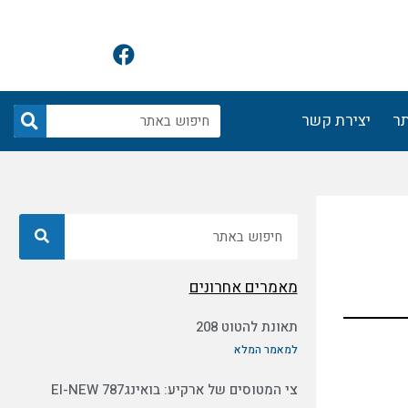
F
a
c
e
חיפוש
תר
יצירת קשר
b
o
o
k
חיפוש
מאמרים אחרונים
תאונת להטוט 208
למאמר המלא
צי המטוסים של ארקיע: בואינג787 EI-NEW