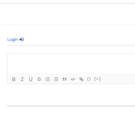
Login
{}
[+]