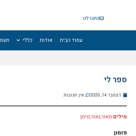
ילוג
תוכן
כתבו לנו
עמוד הבית
אודות
כללי
תעופ
ספר לי
דצמבר 14, 2020
אין תגובות
מילים
:מאור,נאור,נוימן
פזמון
: