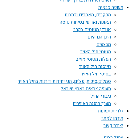
תעופה אזרחית בארץ ישראל
תעופה צבאית
מחקרים, מאמרים וכתבות
תאונות וארועי בטיחות טיסה
אובדן מטוסים בקרב
היכן הם היום
מבצעים
מטוסי חיל האויר
הפלות מטוסי אוייב
טייסות חיל האויר
בסיסי חיל האויר
סמלים,סיכות, פצ'ים, תגי יחידות ודרגות בחיל האויר
תעופה צבאית בארץ ישראל
גיבורי החיל
מערך ההגנה האווירית
גלריית תמונות
תירמו לאתר
יצירת קשר
עמוד הבית