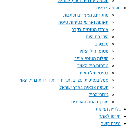
תעופה אזרחית בארץ ישראל
תעופה צבאית
מחקרים, מאמרים וכתבות
תאונות וארועי בטיחות טיסה
אובדן מטוסים בקרב
היכן הם היום
מבצעים
מטוסי חיל האויר
הפלות מטוסי אוייב
טייסות חיל האויר
בסיסי חיל האויר
סמלים,סיכות, פצ'ים, תגי יחידות ודרגות בחיל האויר
תעופה צבאית בארץ ישראל
גיבורי החיל
מערך ההגנה האווירית
גלריית תמונות
תירמו לאתר
יצירת קשר