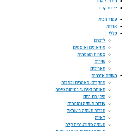
תירמו לאתר
יצירת קשר
עמוד הבית
אודות
כללי
לזכרם
מוזיאונים ואוספים
ספרות תעופתית
שירים
תאריכים
תעופה אזרחית
מחקרים, מאמרים וכתבות
תאונות ואירועי בטיחות טיסה
היכן הם היום
שדות תעופה ומנחתים
חברות תעופה בישראל
דאייה
תעופה ספורטיבית קלה