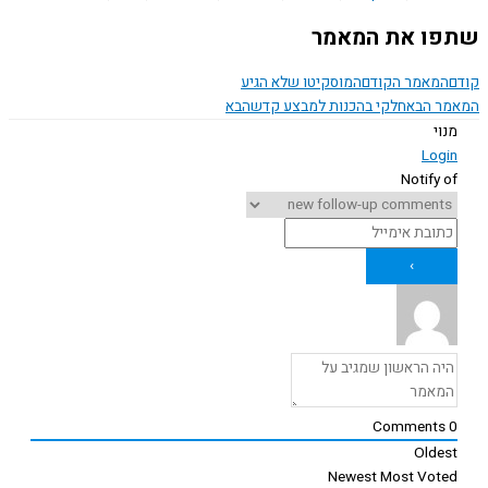
ו את המאמר
המאמר הקודם
המוסקיטו שלא הגיע
ר הבא
חלקי בהכנות למבצע קדש
הבא
נוי
Logi
Notify o
Comments
Oldes
Newest
Most Vote