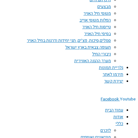
היכן הם היום
מבצעים
מטוסי חיל האויר
הפלות מטוסי אוייב
טייסות חיל האויר
בסיסי חיל האויר
סמלים,סיכות, פצ'ים, תגי יחידות ודרגות בחיל האויר
תעופה צבאית בארץ ישראל
גיבורי החיל
מערך ההגנה האווירית
גלריית תמונות
תירמו לאתר
יצירת קשר
Facebook
You
עמוד הבית
אודות
כללי
לזכרם
מוזיאונים ואוספים