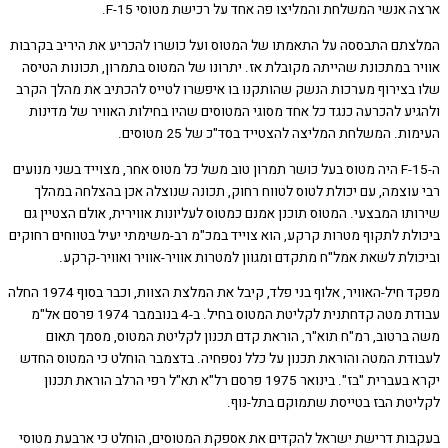
אנשי המשלחת והמליצו פה אחד על רכישת מטוסי 15-F.
תם התבססה על התאמתו של המטוס ועל כושרו להכריע את היריב בקרבות
ר במתכונת שהייתה מקובלת אז. יתרונו של המטוס בתמרון, תכונות הטיסה
בצירוף מערכות הנשק שהותקנו בו איפשרו לטייס להכתיב את מהלך הקרב
יע להכרעה כנגד כל אחד מסוגי המטוסים שהיו בחילות האוויר של מדינות
ת. המשלחת המליצה להצטייד בסד"כ של 25 מטוסים.
ה-15-F היה מטוס בעל כושר תמרון טוב משל כל מטוס אחר, מצוייד בשני מנועים
עוצמה, עם יכולת לטוס לטווח רחוק, תכונה שנוצלה אכן בהצלחה במהלך
ו המבצעי. המטוס תוכנן אמנם כמטוס לעליונות אווירית, אולם הצטיין גם
לת לתקוף מטרות קרקע, הוא צוייד במכ"מ רב-משימתי יעיל בטווחים רחוקים
ולת לשאת אמל"ח מתקדם ומגוון למטרות אוויר-אוויר ואוויר-קרקע.
מפקד חיל-האוויר, אלוף בני פלד, קיבל את המלצת הצוות, וכבר בסוף 1974 החלה
עבודת מטה קדחתנית לקליטת המטוס בחיל. ב-4 בנובמבר 1974 פרסם אל"מ
ברטוב, רמ"ח תוא"ר, הוראת קדם תכנון לקליטת המטוס, מסמך תאום
דת המטה והוראת תכנון על כלל נספחיה. בדצמבר הוחלט כי המטוס החדש
יקרא בעברית "בז". בינואר 1975 פרסם רל"א תא"ל רפי הרלב הוראת תכנון
טת הבז בטייסת שתמוקם בתל-נוף.
ות דרישת ישראל להקדים את אספקת המטוסים, הוחלט כי ארבעת מטוסי