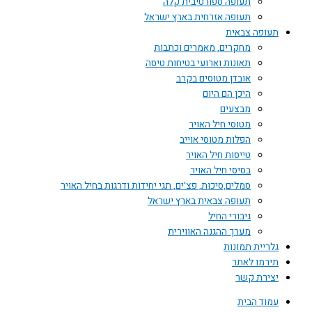
תעופה ספורטיבית קלה
תעופה אזרחית בארץ ישראל
תעופה צבאית
מחקרים, מאמרים וכתבות
תאונות וארועי בטיחות טיסה
אובדן מטוסים בקרב
היכן הם היום
מבצעים
מטוסי חיל האויר
הפלות מטוסי אוייב
טייסות חיל האויר
בסיסי חיל האויר
סמלים,סיכות, פצ'ים, תגי יחידות ודרגות בחיל האויר
תעופה צבאית בארץ ישראל
גיבורי החיל
מערך ההגנה האווירית
גלריית תמונות
תירמו לאתר
יצירת קשר
עמוד הבית