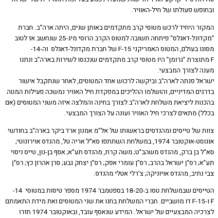
פש פעולתו של חיל-האוויר.
ר היחיד לרכש מטוסי קרב מתקדמים באותן שנים, היתה ארה"ב. חברת
"מקדונל-דאגלס" פיתחה תשובה למטוס הקרב הרוסי מיג-25 שנחשב אז לטוב
מסוגו בעולם, המטוס האמריקני 15-F של חברת מקדונל-דאגלס וה-14-
תוצרת "גרומן" היו מטוסי קרב מתקדמים שנכנסו לשירות בארה"ב ונתנו
 לצורך המבצעי.
ל פנתה לארה"ב וביקשה לרכוש אחד המטוסים, לאחר שנתקבל אישור
ים המדיניים, והושלמו ההליכים במפקדת חיל האוויר נמשכה פעילות המטה
ות ליציאת משלחת לארה"ב לצורך בחינה והמלצה איזה משני המטוסים (אם
) מתאים לצרכי חיל האוויר ועונה על הצורך המבצעי.
 של טייסים ומהנדסים בראשותו של אל"מ אמנון ארד ביקר בארה"ב בחודשי
אוגוסט-אוקטובר 1974, במשלחת השתתפו סא"ל אריה טל, מהנדס אוירונוטי;
בן ברק, מהנדס משהב"ט; משה קרת, מהנדס תע"א; אסף בן-נון, טייס ניסוי
 רס"ן ישראל בהרב; רס"ן עומרי אפק; רס"ן יצחק גבע; סרן אהרון כץ; רס"ן
תיב, מהנדס אויוניקה; צ'רלי אטלי מהנדס.
הטייסים שבמשלחת טסו ב-18-20 בספטמבר 1974 מספר טיסות במטוסי 14-
F ו-15-F דו מושביים. חברי המשלחת בחנו את שני המטוסים ואת מידת התאמתם
לצרכיה המבצעיים של ישראל. המידע שנאסף עובד, ובאוקטובר 1974 חזרו