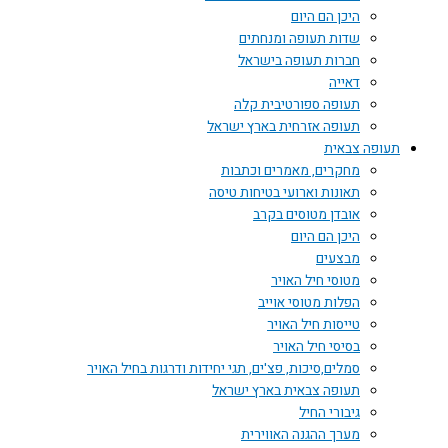
היכן הם היום
שדות תעופה ומנחתים
חברות תעופה בישראל
דאייה
תעופה ספורטיבית קלה
תעופה אזרחית בארץ ישראל
תעופה צבאית
מחקרים, מאמרים וכתבות
תאונות וארועי בטיחות טיסה
אובדן מטוסים בקרב
היכן הם היום
מבצעים
מטוסי חיל האויר
הפלות מטוסי אוייב
טייסות חיל האויר
בסיסי חיל האויר
סמלים,סיכות, פצ'ים, תגי יחידות ודרגות בחיל האויר
תעופה צבאית בארץ ישראל
גיבורי החיל
מערך ההגנה האווירית