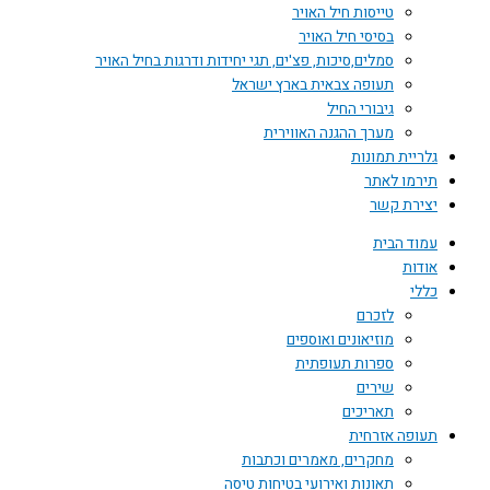
טייסות חיל האויר
בסיסי חיל האויר
סמלים,סיכות, פצ'ים, תגי יחידות ודרגות בחיל האויר
תעופה צבאית בארץ ישראל
גיבורי החיל
מערך ההגנה האווירית
גלריית תמונות
תירמו לאתר
יצירת קשר
עמוד הבית
אודות
כללי
לזכרם
מוזיאונים ואוספים
ספרות תעופתית
שירים
תאריכים
תעופה אזרחית
מחקרים, מאמרים וכתבות
תאונות ואירועי בטיחות טיסה