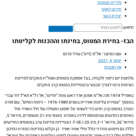
גלריית תמונות
תירמו לאתר
יצירת קשר
ש
- בחירת המטוס, בחינתו וההכנות לקליטתו
שם המחבר: אל"מ (דימ') עודד מרום
ינואר 4, 2021
אין תגובות
ת יום כיפור ולקחיה, בצד אספקת מטוסים ואמל"ח מתקדם למדינות
ות גרמו לצורך מבצעי בהצטיידות במטוס קרב מתקדם.
באפריל 1974 פנה אל"מ אמנון ארד ראש צוות "חדיש", אל רל"א תא"ל דוד עברי
במסמך "שמירת עליונות אווירית בשנים 1976-1980 – ניתוח האיום", שם פורט
ך במטוס קרב חדש כדי לשמור על חופש הפעולה של חיל-האוויר מול
האיומים החדשים שהתווספו לזירה באזורנו: מטוסי מיג-21 משופרים, מיראז' 5,
מיראז' 3E, מיראז' 1-F, מיג-23 ו-F-5E. הצטיידות מדינות ערב במטוסים החדישים
גם חימוש מודרני כולל טילי אוויר-אוויר. כן נקלטו במדינות המזרח התיכון
ות טילי קרקע-אוויר חדישות שנועדו לפגוע בעליונות האווירית של ישראל