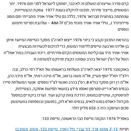
קדם-סדרה שייצורם הושלם זה לא כבר, יסופקו לישראל לפני תום 1976. יתר
המטוסים, מייצור סדרתי, תוכננו להיקלט בשנת 1977. עסקת ההצטיידות,
שנחתמה במחצית פברואר 1976, כללה גם טילי אוויר-אוויר מתבייתי חום מסוג
סיידווינדר J, טילי אוויר-אוויר מונחי מכ"ם AIM-7F – שלהבת ופריטי חימוש
ם.
בהוראת התכנון נקבע כי ביוני 1976 ייצאו לארה"ב מפקד הטייסת המיועד איתן
ליהו וארבעה טייסים ללימוד המטוס, כדי להיכנס לכשירות מבצעית
ר-אוויר מיד עם קליטת המטוסים הקדם-סדרתיים. ריכוז העבודה במח' אמל"ח
 על רס"ן ישראל בהרב שמונה כקצין פרויקט למשימה זו.
באוקטובר 1975 יצאה לארה"ב משלחת בראשותו של תא"ל רפי הרלב, ובה:
ד תא"ל יוסף מעיין, אל"מ משה ברטוב, אל"מ מיכה רמתי, אל"מ מיכה כהן,
אל"מ רן רונן מפקד בח"א 8, רס"ן בהרב ואנשי לצ"ד נוספים. אנשי המשלחת סיירו
ס חא"א רייט-פטרסון ואספו מידע בנושאי תפישת אחזקה, הצטיידות,
סטיקה, שינויים במטוס, הדרכת צוות קרקע ועוד. נערכו ביקורים במפעל
ל-דאגלס בסנט-לואיס, בבסיס חא"א לוק, בפנטגון ובנספחות בוושינגטון.
סקה היה כ-653 מליון דולר.
ז הראשונה, טייסת 133.
ת:
F-15
,
אמנון ארד
,
דוד עברי
,
חיל האויר
,
טייסת 133
,
מטוס
,
מטוס בז