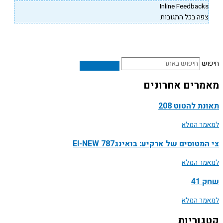
Inline Feedback
פה בכל התגובות
ש
רים אחרונים
ת להטוט 208
ר המלא
טוסים של ארקיע: בואינג787 EI-NEW
ר המלא
41
ר המלא
וריות