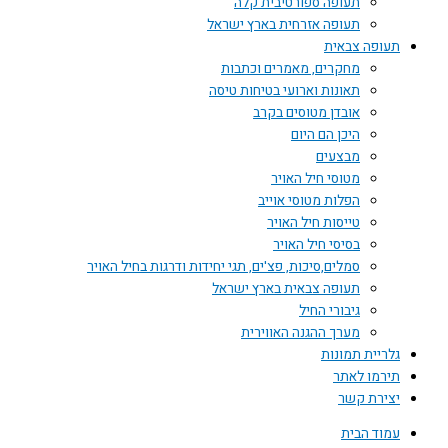
תעופה ספורטיבית קלה
תעופה אזרחית בארץ ישראל
תעופה צבאית
מחקרים, מאמרים וכתבות
תאונות וארועי בטיחות טיסה
אובדן מטוסים בקרב
היכן הם היום
מבצעים
מטוסי חיל האויר
הפלות מטוסי אוייב
טייסות חיל האויר
בסיסי חיל האויר
סמלים,סיכות, פצ'ים, תגי יחידות ודרגות בחיל האויר
תעופה צבאית בארץ ישראל
גיבורי החיל
מערך ההגנה האווירית
גלריית תמונות
תירמו לאתר
יצירת קשר
עמוד הבית