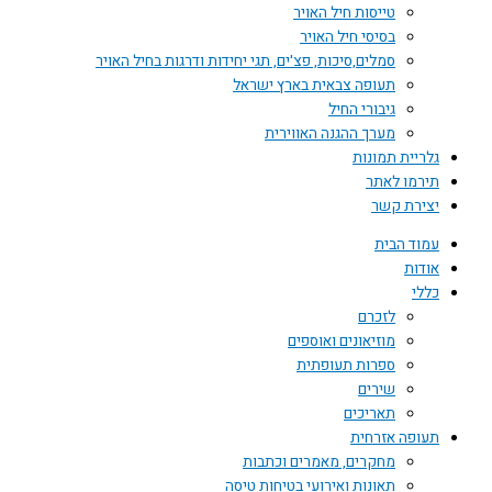
טייסות חיל האויר
בסיסי חיל האויר
סמלים,סיכות, פצ'ים, תגי יחידות ודרגות בחיל האויר
תעופה צבאית בארץ ישראל
גיבורי החיל
מערך ההגנה האווירית
גלריית תמונות
תירמו לאתר
יצירת קשר
עמוד הבית
אודות
כללי
לזכרם
מוזיאונים ואוספים
ספרות תעופתית
שירים
תאריכים
תעופה אזרחית
מחקרים, מאמרים וכתבות
תאונות ואירועי בטיחות טיסה