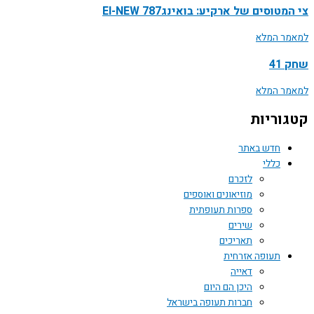
טוסים של ארקיע: בואינג787 EI-NEW
ר המלא
41
ר המלא
וריות
חדש באתר
כללי
לזכרם
מוזיאונים ואוספים
ספרות תעופתית
שירים
תאריכים
תעופה אזרחית
דאייה
היכן הם היום
חברות תעופה בישראל