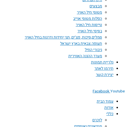
היכן הם היום
מבצעים
מטוסי חיל האויר
הפלות מטוסי אוייב
טייסות חיל האויר
בסיסי חיל האויר
סמלים,סיכות, פצ'ים, תגי יחידות ודרגות בחיל האויר
תעופה צבאית בארץ ישראל
גיבורי החיל
מערך ההגנה האווירית
גלריית תמונות
תירמו לאתר
יצירת קשר
Facebook
You
עמוד הבית
אודות
כללי
לזכרם
מוזיאונים ואוספים