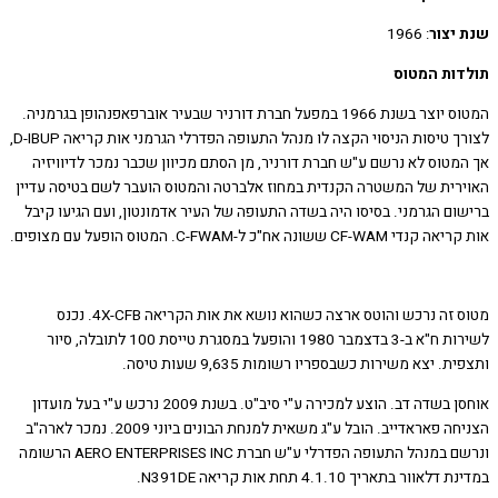
יצור
: 1966
ות המטוס
המטוס יוצר בשנת 1966 במפעל חברת דורניר שבעיר אוברפאפנהופן בגרמניה.
לצורך טיסות הניסוי הקצה לו מנהל התעופה הפדרלי הגרמני אות קריאה D-IBUP,
מטוס לא נרשם ע"ש חברת דורניר, מן הסתם מכיוון שכבר נמכר לדיוויזיה
רית של המשטרה הקנדית במחוז אלברטה והמטוס הועבר לשם בטיסה עדיין
ום הגרמני. בסיסו היה בשדה התעופה של העיר אדמונטון, ועם הגיעו קיבל
CF- ששונה אח"כ ל-C-FWAM. המטוס הופעל עם מצופים.
מטוס זה נרכש והוטס ארצה כשהוא נושא את אות הקריאה 4X-CFB. נכנס
לשירות ח"א ב-3 בדצמבר 1980 והופעל במסגרת טייסת 100 לתובלה, סיור
. יצא משירות כשבספריו רשומות 9,635 שעות טיסה.
אוחסן בשדה דב. הוצע למכירה ע"י סיב"ט. בשנת 2009 נרכש ע"י בעל מועדון
הצניחה פאראדייב. הובל ע"ג משאית למנחת הבונים ביוני 2009. נמכר לארה"ב
ונרשם במנהל התעופה הפדרלי ע"ש חברת AERO ENTERPRISES INC הרשומה
וור בתאריך 4.1.10 תחת אות קריאה N391DE.