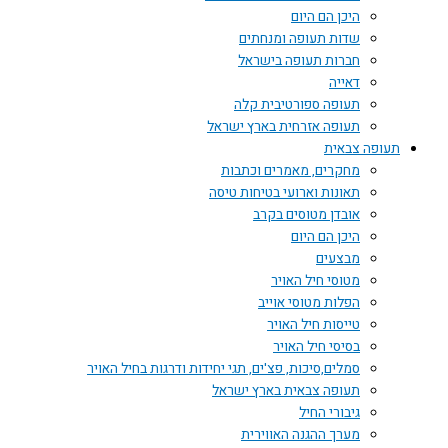
היכן הם היום
שדות תעופה ומנחתים
חברות תעופה בישראל
דאייה
תעופה ספורטיבית קלה
תעופה אזרחית בארץ ישראל
תעופה צבאית
מחקרים, מאמרים וכתבות
תאונות וארועי בטיחות טיסה
אובדן מטוסים בקרב
היכן הם היום
מבצעים
מטוסי חיל האויר
הפלות מטוסי אוייב
טייסות חיל האויר
בסיסי חיל האויר
סמלים,סיכות, פצ'ים, תגי יחידות ודרגות בחיל האויר
תעופה צבאית בארץ ישראל
גיבורי החיל
מערך ההגנה האווירית