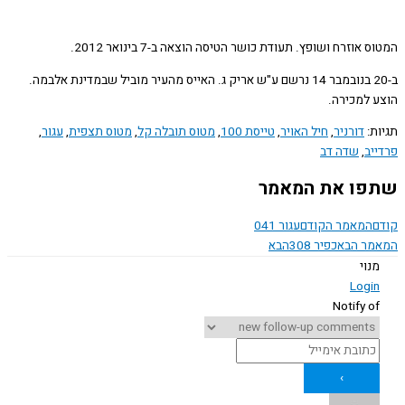
אוזרח ושופץ. תעודת כושר הטיסה הוצאה ב-7 בינואר 2012.
ב-20 בנובמבר 14 נרשם ע"ש אריק ג. האייס מהעיר מוביל שבמדינת אלבמה.
 למכירה.
ת:
דורניר
,
חיל האויר
,
טייסת 100
,
מטוס תובלה קל
,
מטוס תצפית
,
עגור
,
יב
,
שדה דב
ו את המאמר
המאמר הקודם
עגור 041
ר הבא
כפיר 308
הבא
נוי
Logi
Notify o