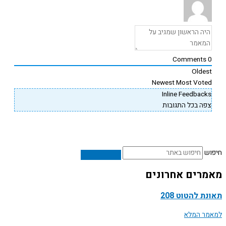
Comments
Oldes
Newest
Most Vote
Inline Feedback
פה בכל התגובות
ש
רים אחרונים
ת להטוט 208
ר המלא