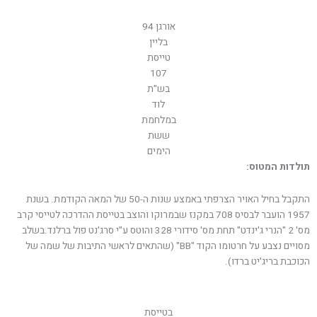
אורגן 94
בליין
טייסת
107
בש"ת
לוד
במלחמת
ששת
הימים
תולדות המטוס:
התקבל בחיל האויר הצרפתי באמצע שנות ה-50 של המאה הקודמת. בשנת
1957 הועבר לבסיס 708 במקנז שבמרוקו והוצב בטייסת ההדרכה לטייסי קרב
מס' 2 "הנרי ג'ינדט" תחת מס' סידורי 328 והוטס ע"י סרג'נט פול ברלנד.בשלב
מסויים נצבע על חרטומו הקוד "BB" (שהתאים לראשי התיבות של שמה של
הכוכבת בריג'יט ברדו).
בטייסת