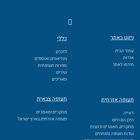
F
a
c
ניווט באתר
כללי
e
b
עמוד הבית
לזכרם
o
אודות
מוזיאונים ואוספים
o
תירמו לאתר
ספרות תעופתית
k
שירים
תאריכים
תעופה צבאית
תעופה אזרחית
מחקרים ומאמרים
דאייה
תעופה אזרחית בארץ ישראל
היכן הם היום
מחקרים, מאמרים וכתבות
שדות תעופה ומנחתים