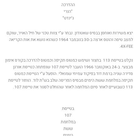
ההדרכה
"הנרי
ג'ינדט"
יצא משירות ואוחסן בבסיס שאטודון. נבחר ע"י צוות טכני של חיל האויר, שוקם
למצב טיסה והוטס ארצה ב-30 בנובמבר 1964 כשהוא נושא את אות הקריאה
4X-FEE.
נקלט בטייסת 113 בחצור ושימש כמטוס תקיפה וכמטוס להדרכה בקורס אימון
מבצעי. ב-24 באוקטובר 1966 הועבר לטייסת 107 שנפתחה כטייסת אורגן
סדירה שניה ברמת דוד בפיקוד עמיחי שמואלי. הופעל ע"י הטייסת כמטוס
תקיפה במלחמת ששת הימים מבסיס הפריסה שלב בש"ת לוד. הוחזר לטייסת
113 כשבועיים לאחר סיום המלחמה לאחר שהוחלט לסגור את טייסת 107.
בטייסת
107
במלחמת
ששת
הימים