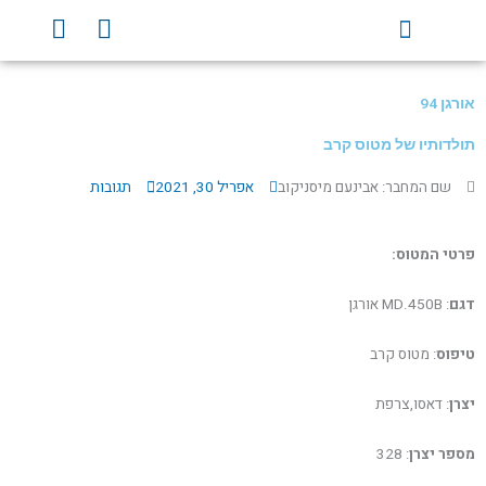
ילוג
Y
F
תוכן
o
a
u
c
t
e
אורגן 94
u
b
b
o
תולדותיו של מטוס קרב
e
o
שם המחבר: אבינעם מיסניקוב
אפריל 30, 2021
תגובות
k
פרטי המטוס:
דגם
: MD.450B אורגן
טיפוס
: מטוס קרב
יצרן
: דאסו,צרפת
מספר יצרן
: 328