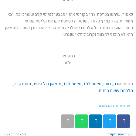
כאמור, שימש בטייסת 113 בקורסי אימון מבצעי לטייסי קרב שנערכו בה. יצא
משירות ב- 7 במרץ 1973 כשנסגרה הטייסת לקראת קליטת מטוסי
הנשר,והועבר כמתנת ח"א לקיבוץ או לבית ספר טכני. לאחר מכן הועבר למוזיאון
ח"א.לא הוכנס לתצוגה וקרוב לוודאי שנגרט.
במוזיאון
ח"א
תגיות:
אורגן
,
דאסו
,
טייסת 107
,
טייסת 113
,
מוזיאון חיל האויר
,
מטוס קרב
,
מלחמת ששת הימים
שתפו את המאמר
קודם
הב
המאמר הקודם
המאמר הבא