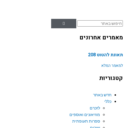
וש
מרים אחרונים
נת להטוט 208
אמר המלא
גוריות
חדש באתר
כללי
לזכרם
מוזיאונים ואוספים
ספרות תעופתית
שירים