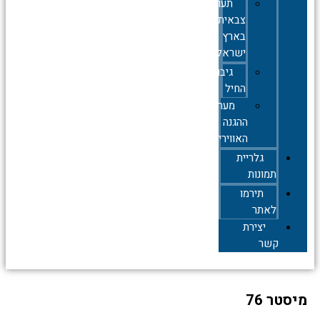
תעופה
צבאית
בארץ
ישראל
גיבורי
החיל
מערך
ההגנה
האווירית
גלריית
תמונות
תירמו
לאתר
יצירת
קשר
סטר 76