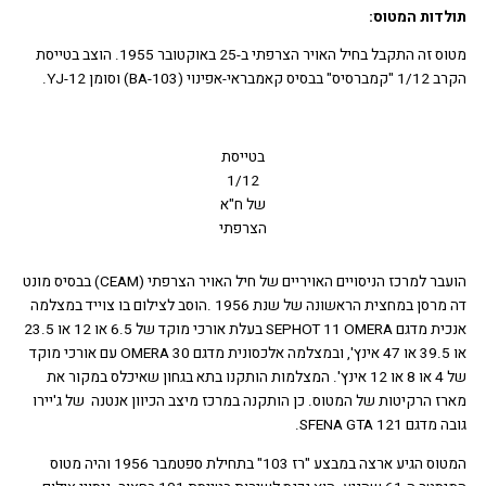
דות המטוס:
מטוס זה התקבל בחיל האויר הצרפתי ב-25 באוקטובר 1955. הוצב בטייסת
קאמבראי-אפינוי (BA-103) וסומן YJ-12.
בטייסת
1/12
של ח"א
הצרפתי
הועבר למרכז הניסויים האויריים של חיל האויר הצרפתי (CEAM) בבסיס מונט
דה מרסן במחצית הראשונה של שנת 1956 .הוסב לצילום בו צוייד במצלמה
אנכית מדגם SEPHOT 11 OMERA בעלת אורכי מוקד של 6.5 או 12 או 23.5
או 39.5 או 47 אינץ', ובמצלמה אלכסונית מדגם OMERA 30 עם אורכי מוקד
של 4 או 8 או 12 אינץ'. המצלמות הותקנו בתא בגחון שאיכלס במקור את
ז הרקיטות של המטוס. כן הותקנה במרכז מיצב הכיוון אנטנה של ג'יירו
דגם SFENA GTA 121.
המטוס הגיע ארצה במבצע "רז 103" בתחילת ספטמבר 1956 והיה מטוס