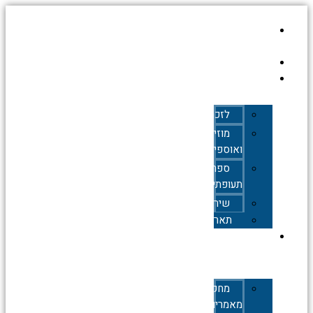
עמוד
הבית
אודות
כללי
לזכרם
מוזיאונים
ואוספים
ספרות
תעופתית
שירים
תאריכים
תעופה
אזרחית
מחקרים,
מאמרים