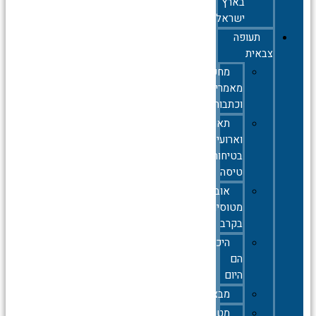
בארץ
ישראל
תעופה
צבאית
מחקרים,
מאמרים
וכתבות
תאונות
וארועי
בטיחות
טיסה
אובדן
מטוסים
בקרב
היכן
הם
היום
מבצעים
מטוסי