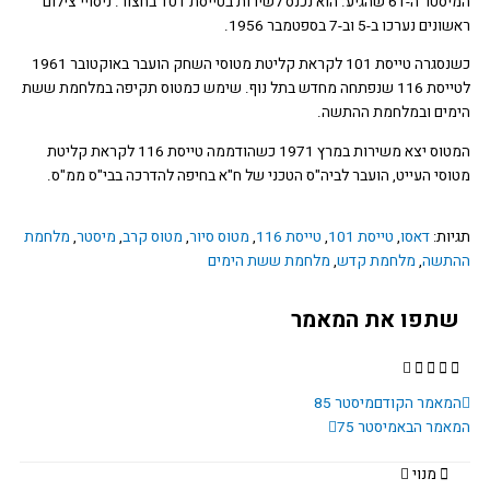
המיסטר ה-61 שהגיע. הוא נכנס לשירות בטייסת 101 בחצור. ניסויי צילום
ם נערכו ב-5 וב-7 בספטמבר 1956.
כשנסגרה טייסת 101 לקראת קליטת מטוסי השחק הועבר באוקטובר 1961
לטייסת 116 שנפתחה מחדש בתל נוף. שימש כמטוס תקיפה במלחמת ששת
מים ובמלחמת ההתשה.
המטוס יצא משירות במרץ 1971 כשהודממה טייסת 116 לקראת קליטת
סי העייט, הועבר לביה"ס הטכני של ח"א בחיפה להדרכה בבי"ס ממ"ס.
ות:
דאסו
,
טייסת 101
,
טייסת 116
,
מטוס סיור
,
מטוס קרב
,
מיסטר
,
מלחמת
תשה
,
מלחמת קדש
,
מלחמת ששת הימים
תפו את המאמר
ודם
הבא
מאמר הקודם
מיסטר 85
אמר הבא
מיסטר 75
מנוי