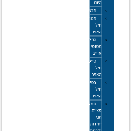
היום
מבצעים
מטוסי
חיל
האויר
הפלות
מטוסי
אוייב
טייסות
חיל
האויר
בסיסי
חיל
האויר
סמלים,סיכות,
פצ'ים,
תגי
יחידות
ודרגות