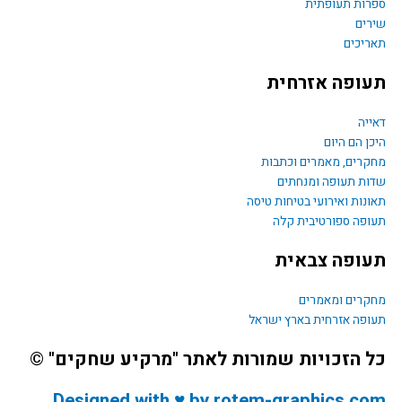
o
ות תעופתית
ים
k
יכים
ופה אזרחית
יה
ן הם היום
רים, מאמרים וכתבות
ת תעופה ומנחתים
נות ואירועי בטיחות טיסה
פה ספורטיבית קלה
ופה צבאית
רים ומאמרים
פה אזרחית בארץ ישראל
 הזכויות שמורות לאתר "מרקיע שחקים" ©
Designed with ♥ by rotem-graphics.c