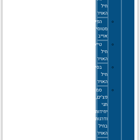
חיל
האויר
הפלות
מטוסי
אוייב
טייסות
חיל
האויר
בסיסי
חיל
האויר
סמלים,סיכות,
פצ'ים,
תגי
יחידות
ודרגות
בחיל
האויר