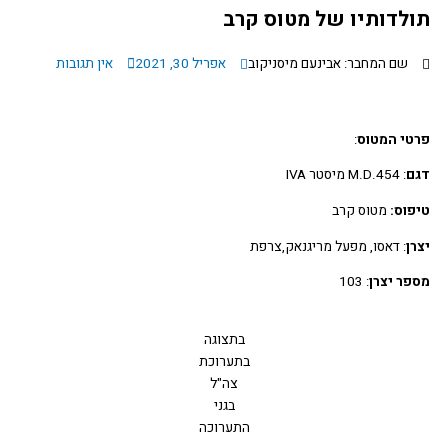
לדותיו של מטוס קרב
שם המחבר: אבינעם מיסניקוב
אפריל 30, 2021
אין תגובות
טי המטוס
:
ם
: M.D.454 מיסטר IVA
וס:
מטוס קרב
ן
: דאסו, מפעל מריגנאק,צרפת
ר יצרן
: 103
בתצוגה
בתערוכת
צה"ל
בגני
התערוכה