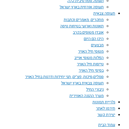
תעופה ספורטיבית קלה
תעופה אזרחית בארץ ישראל
תעופה צבאית
מחקרים, מאמרים וכתבות
תאונות וארועי בטיחות טיסה
אובדן מטוסים בקרב
היכן הם היום
מבצעים
מטוסי חיל האויר
הפלות מטוסי אוייב
טייסות חיל האויר
בסיסי חיל האויר
סמלים,סיכות, פצ'ים, תגי יחידות ודרגות בחיל האויר
תעופה צבאית בארץ ישראל
גיבורי החיל
מערך ההגנה האווירית
גלריית תמונות
תירמו לאתר
יצירת קשר
עמוד הבית