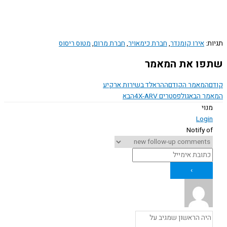
ת:
אירו קומנדר
,
חברת כימאויר
,
חברת מרום
,
מטוס ריסוס
ו את המאמר
המאמר הקודם
ההראלד בשירות ארקיע
ר הבא
גולפסטרים 4X-ARV
הבא
נוי
Logi
Notify o