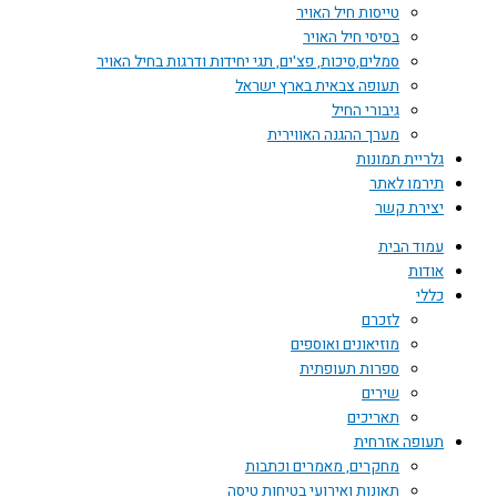
טייסות חיל האויר
בסיסי חיל האויר
סמלים,סיכות, פצ'ים, תגי יחידות ודרגות בחיל האויר
תעופה צבאית בארץ ישראל
גיבורי החיל
מערך ההגנה האווירית
גלריית תמונות
תירמו לאתר
יצירת קשר
עמוד הבית
אודות
כללי
לזכרם
מוזיאונים ואוספים
ספרות תעופתית
שירים
תאריכים
תעופה אזרחית
מחקרים, מאמרים וכתבות
תאונות ואירועי בטיחות טיסה