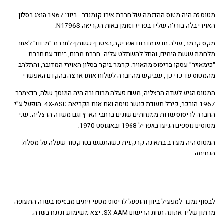
מטוס זה היה מטוס ההדגמה של חברת אירו קומנדר . ביוני 1967 הוצג בסלון
י בלה בורז'ה שליד בפריז וסומן באות הקריאה N1796S.
קרמר, עולה חדש מדרום אפריקה,הצטרף כשותף לחברת "מרום" לאחר
ת ששת הימים, והחל להשתלט עליה. חברת מרום, ביחד עם חברת
אויר" עסקו בריסוס מהאויר. קרמר ביקר בסלון האוירי המדובר, והתלהב
וס עד כדי כך, שביקש מהחברה לשלוח אותו ארצה בהקדם האפשרי.
ס הגיע לשדה הרצליה, משם פעלה מרום ובה היה המוסך שלה, בדצמבר
1967.הורכב, קיבל תעודת כושר טיסה ואת אות הקריאה 4X-ASD. הופעל ע"י
ה לריסוס שדות ממנחתים שונים ברחבי הארץ וגם משדה הרצליה. שני
נוספים הגיעו באפריל 1968 ובאוגוסט 1970.
ס היה מעורב בתאונה קרקעית כשהתנגש בטרקטור שעלה על מסלול
תה.
ף נמכר למפעיל ביוון והופעל לריסוס מטעי זיתים מבסיסו בשדה התעופה
יד אתונה תחת הרישום SX-AAM. יצא משימוש ונזנח בשדה.