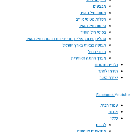
היכן הם היום
מבצעים
מטוסי חיל האויר
הפלות מטוסי אוייב
טייסות חיל האויר
בסיסי חיל האויר
סמלים,סיכות, פצ'ים, תגי יחידות ודרגות בחיל האויר
תעופה צבאית בארץ ישראל
גיבורי החיל
מערך ההגנה האווירית
גלריית תמונות
תירמו לאתר
יצירת קשר
Facebook
You
עמוד הבית
אודות
כללי
לזכרם
מוזיאונים ואוספים