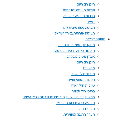
היכן הם היום
שדות תעופה ומנחתים
חברות תעופה בישראל
דאייה
תעופה ספורטיבית קלה
תעופה אזרחית בארץ ישראל
תעופה צבאית
מחקרים, מאמרים וכתבות
תאונות וארועי בטיחות טיסה
אובדן מטוסים בקרב
היכן הם היום
מבצעים
מטוסי חיל האויר
הפלות מטוסי אוייב
טייסות חיל האויר
בסיסי חיל האויר
סמלים,סיכות, פצ'ים, תגי יחידות ודרגות בחיל האויר
תעופה צבאית בארץ ישראל
גיבורי החיל
מערך ההגנה האווירית