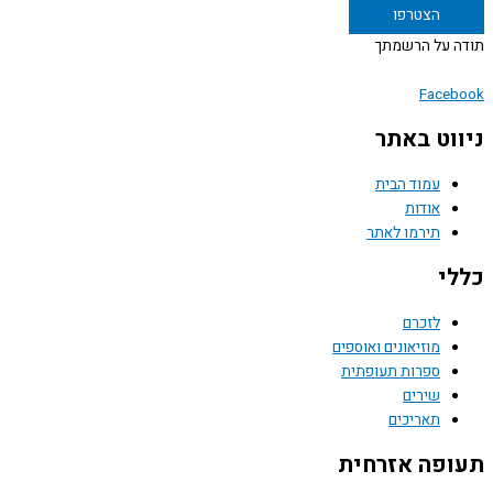
 על הרשמתך
Face
וט באתר
עמוד הבית
אודות
תירמו לאתר
י
לזכרם
מוזיאונים ואוספים
ספרות תעופתית
שירים
תאריכים
פה אזרחית