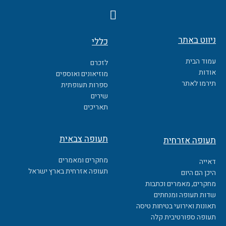
F
a
c
ניווט באתר
כללי
e
b
עמוד הבית
לזכרם
o
אודות
מוזיאונים ואוספים
o
תירמו לאתר
ספרות תעופתית
k
שירים
תאריכים
תעופה צבאית
תעופה אזרחית
מחקרים ומאמרים
דאייה
תעופה אזרחית בארץ ישראל
היכן הם היום
מחקרים, מאמרים וכתבות
שדות תעופה ומנחתים
תאונות ואירועי בטיחות טיסה
תעופה ספורטיבית קלה