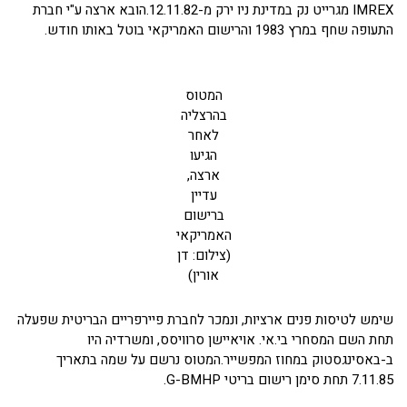
IMREX מגרייט נק במדינת ניו ירק מ-12.11.82.הובא ארצה ע"י חברת
התעופה שחף במרץ 1983 והרישום האמריקאי בוטל באותו חודש.
המטוס
בהרצליה
לאחר
הגיעו
ארצה,
עדיין
ברישום
האמריקאי
(צילום: דן
אורין)
שימש לטיסות פנים ארציות, ונמכר לחברת פיירפריים הבריטית שפעלה
תחת השם המסחרי בי.אי. אויאיישן סרוויסס, ומשרדיה היו
ב-באסינגסטוק במחוז המפשייר.המטוס נרשם על שמה בתאריך
7.11.85 תחת סימן רישום בריטי G-BMHP.