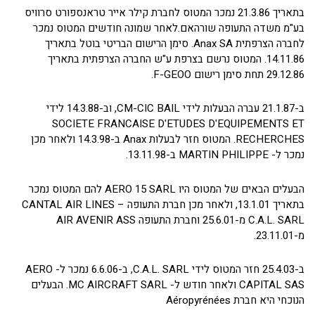
בתאריך 21.3.86 נמכר המטוס לחברת קילר אייר טראנספורט סרוויס
בע"מ משדה התעופה שורהאם.לאחר שמונה חודשים המטוס נמכר
לחברה הצרפתית Anax SA. סימן הרישום הבריטי בוטל בתאריך
14.11.86. המטוס נרשם בצרפת ע"ש החברה הצרפתית בתאריך
29.12.86 תחת סימן רישום F-GEOO.
ב-21.1.87 עברה הבעלות לידי CM-CIC BAIL, וב-14.3.88 לידי
SOCIETE FRANCAISE D'ETUDES D'EQUIPEMENTS ET
RECHERCHES. המטוס חזר לבעלות Anax ב-14.3.98 ולאחר מכן
נמכר ל- MARTIN PHILIPPE ב-13.11.98.
הבעלים הבאים של המטוס היו AERO 15 SARL להם המטוס נמכר
בתאריך 13.1.01, ולאחר מכן חברת התעופה CANTAL AIR LINES –
C.A.L. SARL מ-25.6.01 וחברת התעופה AIR AVENIR ASS
מ-23.11.01.
ב-25.4.03 חזר המטוס לידי C.A.L. SARL, ב-6.6.06 נמכר ל- AERO
CAPITAL SAS ולאחר חודש ל- MC AIRCRAFT SARL. הבעלים
הנוכחי היא חברת Aéropyrénées