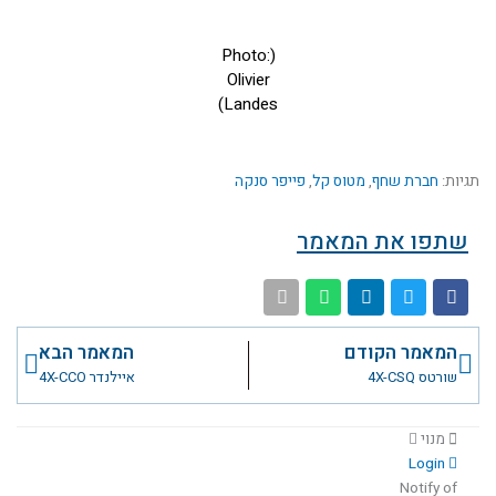
(Photo:
Olivier
Landes)
תגיות:
חברת שחף
,
מטוס קל
,
פייפר סנקה
שתפו את המאמר
קודם
הבא
המאמר הקודם
המאמר הבא
שורטס 4X-CSQ
איילנדר 4X-CCO
מנוי
Login
Notify of