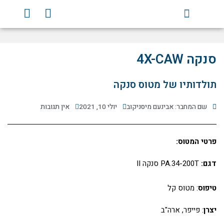
ילוג
Y
F
תוכן
o
a
u
c
t
e
u
b
סנקה 4X-CAW
b
o
e
o
תולדותיו של מטוס סנקה
k
שם המחבר: אבינעם מיסניקוב
יולי 10, 2021
אין תגובות
פרטי המטוס:
דגם:
PA.34-200T סנקה II
טיפוס
: מטוס קל
יצרן
: פייפר, ארה"ב