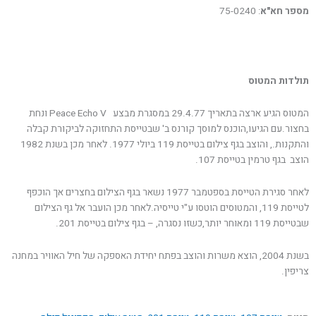
מספר חא"א
: 75-0240
תולדות המטוס
המטוס הגיע ארצה בתאריך 29.4.77 במסגרת מבצע Peace Echo V ונחת
בחצור.עם הגיעו,הוכנס למוסך קורנס ב' שבטייסת התחזוקה לביקורת קבלה
והתקנות., והוצב בגף צילום בטייסת 119 ביולי 1977. לאחר מכן בשנת 1982
הוצב בגף טרמין בטייסת 107.
לאחר סגירת הטייסת בספטמבר 1977 נשאר בגף הצילום בחצרים אך הוכפף
לטייסת 119, והמטוסים הוטסו ע"י טייסיה.לאחר מכן הועבר אל גף הצילום
שבטייסת 119 ומאוחר יותר,כשזו נסגרה, – בגף צילום בטייסת 201.
בשנת 2004, הוצא משרות והוצב בפתח יחידת האספקה של חיל האוויר במחנה
צריפין.