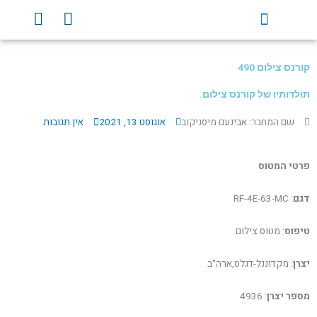
ילוג
Y
F
תוכן
o
a
u
c
t
e
קורנס צילום 490
u
b
b
o
תולדותיו של קורנס צילום.
e
o
שם המחבר: אבינעם מיסניקוב
אוגוסט 13, 2021
אין תגובות
k
פרטי המטוס
דגם
: RF-4E-63-MC
טיפוס
: מטוס צילום
יצרן
: מקדוננל-דגלס,ארה"ב
מספר יצרן
: 4936