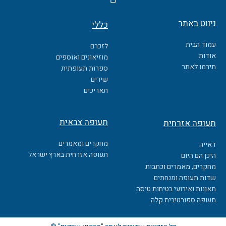
a
c
ניווט באתר
כללי
e
b
עמוד הבית
לזכרם
o
אודות
מוזיאונים ואוספים
o
תירמו לאתר
ספרות תעופתית
k
שירים
תאריכים
תעופה צבאית
תעופה אזרחית
מחקרים ומאמרים
דאייה
תעופה אזרחית בארץ ישראל
היכן הם היום
מחקרים, מאמרים וכתבות
שדות תעופה ומנחתים
תאונות ואירועי בטיחות טיסה
תעופה ספורטיבית קלה