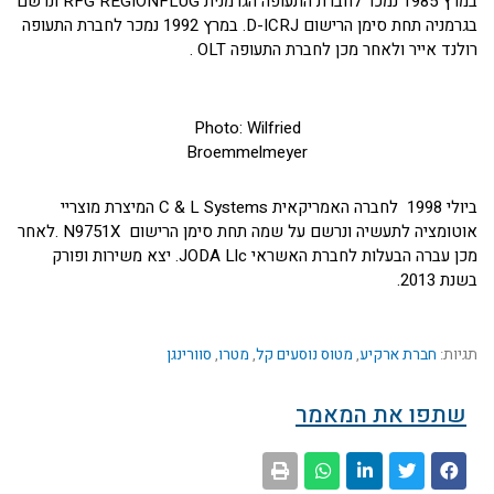
במרץ 1985 נמכר לחברת התעופה הגרמנית RFG REGIONFLUG ונרשם
בגרמניה תחת סימן הרישום D-ICRJ. במרץ 1992 נמכר לחברת התעופה
רולנד אייר ולאחר מכן לחברת התעופה OLT .
Photo: Wilfried
Broemmelmeyer
ביולי 1998 לחברה האמריקאית C & L Systems המיצרת מוצריי
אוטומציה לתעשיה ונרשם על שמה תחת סימן הרישום N9751X .לאחר
מכן עברה הבעלות לחברת האשראי JODA Llc. יצא משירות ופורק
בשנת 2013.
תגיות:
חברת ארקיע
,
מטוס נוסעים קל
,
מטרו
,
סוורינגן
שתפו את המאמר