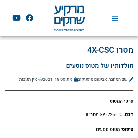
ילוג
תוכן
Y
F
o
a
u
c
t
e
u
b
מטרו 4X-CSC
b
o
e
o
תולדותיו של מטוס נוסעים
k
שם המחבר: אבינעם מיסניקוב
אוגוסט 18, 2021
אין תגובות
פרטי המטוס
דגם:
SA-226-TC מטרו II
טיפוס
: מטוס נוסעים