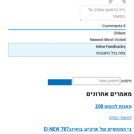
Comments
Oldes
Newest
Most Vote
Inline Feedback
פה בכל התגובות
ש
רים אחרונים
ת להטוט 208
ר המלא
טוסים של ארקיע: בואינג787 EI-NEW