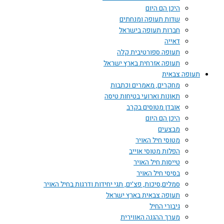
היכן הם היום
שדות תעופה ומנחתים
חברות תעופה בישראל
דאייה
תעופה ספורטיבית קלה
תעופה אזרחית בארץ ישראל
תעופה צבאית
מחקרים, מאמרים וכתבות
תאונות וארועי בטיחות טיסה
אובדן מטוסים בקרב
היכן הם היום
מבצעים
מטוסי חיל האויר
הפלות מטוסי אוייב
טייסות חיל האויר
בסיסי חיל האויר
סמלים,סיכות, פצ'ים, תגי יחידות ודרגות בחיל האויר
תעופה צבאית בארץ ישראל
גיבורי החיל
מערך ההגנה האווירית