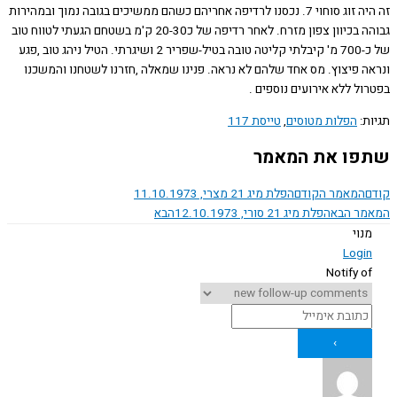
זה היה זוג סוחוי 7. נכסנו לרדיפה אחריהם כשהם ממשיכים בגובה נמוך ובמהירות
גבוהה בכיוון צפון מזרח. לאחר רדיפה של כ20-30 ק'מ בשטחם הגעתי לטווח טוב
של כ-700 מ' קיבלתי קליטה טובה בטיל-שפריר 2 ושיגרתי. הטיל ניהג טוב ,פגע
ה פיצוץ. מס אחד שלהם לא נראה. פנינו שמאלה ,חזרנו לשטחנו והמשכנו
ל ללא אירועים נוספים .
ת:
הפלות מטוסים
,
טייסת 117
ו את המאמר
המאמר הקודם
הפלת מיג 21 מצרי, 11.10.1973
ר הבא
הפלת מיג 21 סורי, 12.10.1973
הבא
נוי
Logi
Notify o