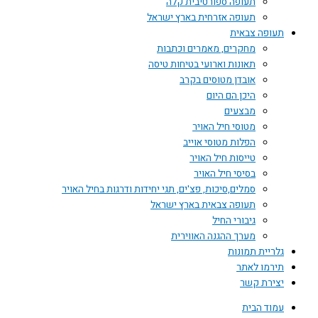
תעופה ספורטיבית קלה
תעופה אזרחית בארץ ישראל
תעופה צבאית
מחקרים, מאמרים וכתבות
תאונות וארועי בטיחות טיסה
אובדן מטוסים בקרב
היכן הם היום
מבצעים
מטוסי חיל האויר
הפלות מטוסי אוייב
טייסות חיל האויר
בסיסי חיל האויר
סמלים,סיכות, פצ'ים, תגי יחידות ודרגות בחיל האויר
תעופה צבאית בארץ ישראל
גיבורי החיל
מערך ההגנה האווירית
גלריית תמונות
תירמו לאתר
יצירת קשר
עמוד הבית