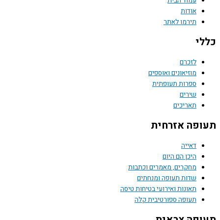
עמוד הבית
אודות
תירמו לאתר
י
לזכרם
מוזיאונים ואוספים
ספרות תעופתית
שירים
תאריכים
פה אזרחית
דאייה
היכן הם היום
מחקרים, מאמרים וכתבות
שדות תעופה ומנחתים
תאונות ואירועי בטיחות טיסה
תעופה ספורטיבית קלה
פה צבאית