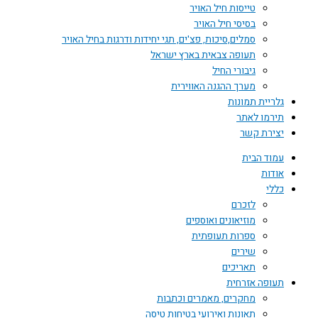
טייסות חיל האויר
בסיסי חיל האויר
סמלים,סיכות, פצ'ים, תגי יחידות ודרגות בחיל האויר
תעופה צבאית בארץ ישראל
גיבורי החיל
מערך ההגנה האווירית
גלריית תמונות
תירמו לאתר
יצירת קשר
עמוד הבית
אודות
כללי
לזכרם
מוזיאונים ואוספים
ספרות תעופתית
שירים
תאריכים
תעופה אזרחית
מחקרים, מאמרים וכתבות
תאונות ואירועי בטיחות טיסה