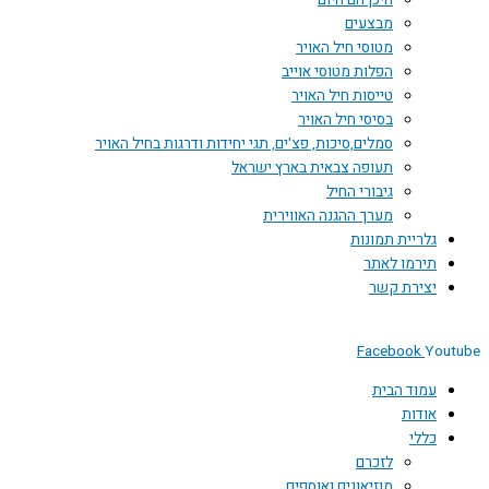
היכן הם היום
מבצעים
מטוסי חיל האויר
הפלות מטוסי אוייב
טייסות חיל האויר
בסיסי חיל האויר
סמלים,סיכות, פצ'ים, תגי יחידות ודרגות בחיל האויר
תעופה צבאית בארץ ישראל
גיבורי החיל
מערך ההגנה האווירית
גלריית תמונות
תירמו לאתר
יצירת קשר
Facebook
You
עמוד הבית
אודות
כללי
לזכרם
מוזיאונים ואוספים