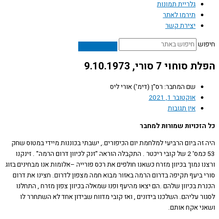
גלריית תמונות
תירמו לאתר
יצירת קשר
ש
חוי 7 סורי, 9.10.1973
שם המחבר: רס"ן (דימ') אורי ליס
אוקטובר 1, 2021
אין תגובות
זכויות שמורות למחבר
ה ביום הרביעי למלחמת יום הכיפורים., ישבתי בכוננות מיידי במטוס שחק
53 כמס' 2 של קובי ריכטר . התקבלה הוראה "זנק לכיוון דרום הרמה" . זינקנו
 נמוך בכיוון מזרח כשאנו חולפים את רכס פורייה –אלומות אנו מבחינים בזוג
 ביעף תקיפה בדרום הרמה באזור מבוא חמה מצפון לדרום. חצינו את דרום
 בכיוון שלהם .הם יצאו מהיעף ופנו שמאלה בכיוון צפון מזרח , התחלנו
 עליהם. השלכנו בידונים , ואז קובי מדווח שבידון אחד לא השתחרר לו
י אקח אותם.