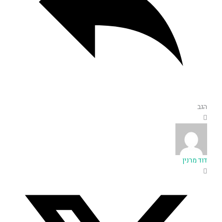
הגב
דוד מרנין