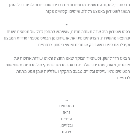
גם בחורף, למקום עם שמים מכוסים עננים כבדים ושחורים ושלג יורד כל הזמן.
הגענו לשטודאן באמצע הלילה, עייפים וקפואים מקור.
*
בסיס שטודאן היה שדה תעופה מוזנח, ששימש כמחסן גדול של מטוסים ישנים
שהוצאו מהשירות. הצרפתים פינו את אנשיהם מן הבסיס מטעמי סודיות המבצע
וקיבלו את פנינו בשער רק שומרים ואנשי ביטחון צרפתיים.
מצאנו חדר לישון, וכשהאיר הבוקר יצאנו החוצה וראינו שורות ארוכות של
אורגנים, מאות, עומדים בשלג
.
זה נראה כמו מגרש ענקי של מכוניות משומשות.
המטוסים נראו עייפים ובלויים, צבעם מתקלף ושלוליות שמן ונפט מתחת
לכנפיים.
…
המטוסים
נראו
עייפים
ובלויים,
צבעם