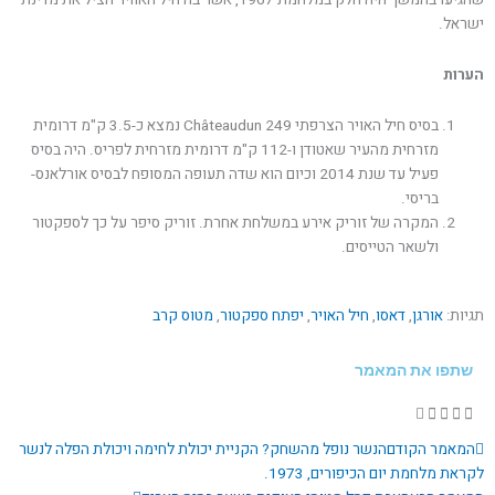
ישראל.
הערות
בסיס חיל האויר הצרפתי 249 Châteaudun נמצא כ-3.5 ק"מ דרומית
מזרחית מהעיר שאטודן ו-112 ק"מ דרומית מזרחית לפריס. היה בסיס
פעיל עד שנת 2014 וכיום הוא שדה תעופה המסופח לבסיס אורלאנס-
בריסי.
המקרה של זוריק אירע במשלחת אחרת. זוריק סיפר על כך לספקטור
ולשאר הטייסים.
תגיות:
אורגן
,
דאסו
,
חיל האויר
,
יפתח ספקטור
,
מטוס קרב
שתפו את המאמר
קודם
הבא
המאמר הקודם
הנשר נופל מהשחק? הקניית יכולת לחימה ויכולת הפלה לנשר
לקראת מלחמת יום הכיפורים, 1973.