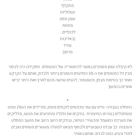
מתקלף
ושלוליות
שמן ונפט
מתחת
לכנפיים…
(באדיבות
עודד
מרום)
לא קיבלנו שום מסמכים באשר להיסטוריה של המטוסים. תפקידנו היה לבחור
מבין כל המטוסים את ה-30 החדשים והטובים ביותר ולבדוק אותם על הקרקע
ואחר כך בטיסות מבחן, וכשנגמור, להטיס שישה מהם לארץ ואת היתר יביאו
אחרים בהמשך.
*
התחלנו בעבודה: טייס עם שני מכונאים לוקחים מטוס, מורידים את השלג ממנו
ומסתכלים בצורתו החיצונית. בודקים את גלגליו ומתניעים את מנועו, מדליקים
את מערכת החשמל ומכשירי הטיסה, ובודקים היטב היטב את מושב המפלט
והמצנח. כך עבדנו כשבועיים ולבסוף מצאנו למעלה מעשרים מטוסים טובים
למדי והגיע הזמן לבדוק אותם באוויר.