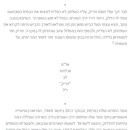
*
חבר יקר שלי ושמו זוריק, עליו השלום, לא הצליח למצוא את הבסיס כשכמעט
נגמר לו הדלק, הימר וירד דרך העננים. במזל לא פגע בשום הר. כשיצא בגובה
נמוך, מצא עצמו מעל כביש סואן זמן מה טס לאט לאורך הכביש וניסה לקרוא את
השלטים, לא הצליח, ולבסוף נחת במסלול עזוב שהזדמן לו במקרה. זוריק חזר
לשטודאן בלילה, כולו מרוח בבוץ ומטוסו השבור חזר לאחר כמה ימים, על
2
משאית.
אל"מ
ארלוזור
לב
"זוריק"
ז"ל
*
נגמר החודש שלנו בצרפת, ובבוקר ה-20 בינואר 1965, המראנו בשישייה
משטודאן בתוך מטר שלג וטיפסנו דרך העננים בדרך הארוכה שכללה כמה
נחיתות לתדלוק, והגענו לישראל. לששת האורגנים שהבאנו, ולעשרים הנוספים
שהגיעו בהמשך היה חלק במלחמת 1967, אשר בה חיל האוויר הציל את מדינת