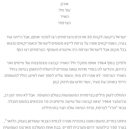
אורגן
של חיל
האויר
הצרפתי
ישראל ביקשה לקנות 30 אורגנים והצרפתים רצו למכור אותם, אבל הייתה עוד
בעיה, האמריקאים אסרו על צרפת לייצא מטוסים לישראל והאמריקאים נמצאו
בכל מקום.אבל לישראל וצרפת היה אינטרס משותף: הצרפתים רצו כסף.
ולפיכך בסוף 1964 אספו מפקדי חיל האוויר קבוצה מצומצמת של טייסים ואני
ביניהם, והודיעו לנו בסודי סודות שאנו עומדים להישלח להתאמן בטיסה בחיל
האוויר הצרפתי. לא אמרו לנו מתי, ונאסר עלינו לספר זאת לאיש, כולל למשפחה.
הייתי באותה עת צעיר, נשוי חדש עם תינוק קטן.
התחלנו לשנן מילים בצרפתית המשמשות בעולם התעופה. אבל לא נותר זמן רב,
ובדצמבר 1964 יצאנו קבוצה של שישה טייסים וכ-10 מכונאים במטוס תובלה
צבאי "נורד" לצרפת, וציוד הטיסה שלנו חבוי בתרמילינו.
1
נחתנו בפריס, ומשם נסענו במכונית סגורה לבסיס הצבאי שטודאן בעמק הלואר
,
בערך 150 קילומטר דרום-מערבית לפריס. בבת אחת הושלכנו מארצנו השמשית