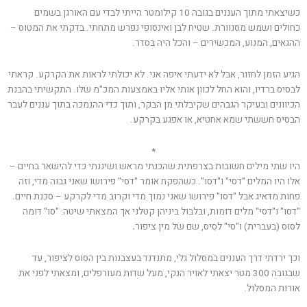
כשיצאתי מתוך העננים בגובה 10 קילומטר הייתי לבדי עם האורגן בשמים
כחולים ושמש מסנוורת. שטיח לבן ואינסופי נפרש מתחתי. בדקתי את המטוס –
ההגאים, המנוע, המכשירים – והכל היה בסדר.
הגיע הזמן לחזור, אבל לא ידעתי איפה אני. לא יכולתי לראות את הקרקע. קראתי
לבסיס ברדיו, והוא החל לכוון אותי אליו באמצעות המכ"מ שלו. התקשיתי בהבנת
הכיוונים ובעיקר הגבהים שקיבלתי מן הבקר, ותוך כדי ההנמכה בתוך עננים לעבר
הבסיס חששתי שמא אחטיא, או אפגע בקרקע.
*
היו שתי מילים חשובות בצרפתית שהכנתי מראש ושיננתי כדי להישאר בחיים –
אלו היו המלים "דסי" ו"דסו". כשהפקח אומר "דסי" פירושו שאני גבוה מדי, וזה
פחות מדאיג אבל "דסו" פירושו שאני נמוך מדי וקרוב מדי לקרקע – סכנת חיים.
"דסו" ו"דסי" מלים דומות, ובלבול ביניהן קטלני אך המצאתי שיטה: "סו" דומה
לסוּס (בעברית) ו"סי" לסִיס, שם של מין ציפור
.
וכך ירדתי דרך העננים במסלול גלי, מתנדנד בעצבנות בין הסוס לציפור, עד
שבגובה 300 מטר יצאתי לאויר הנקי, מעל שדות מעורפלים, ומצאתי לפני את
אורות המסלול.