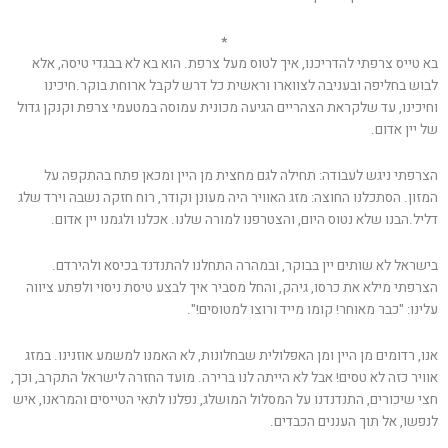
*
בא טייס צרפתי להדריכנו, איך לטוס מעל צרפת. הוא בא לא בבגדי טיסה, אלא
לבוש בחליפה ובעניבה לצווארו וראשית כל דרש לקבל ארוחת בוקר.חיכינו
וחיכינו, עד שלקראת הצהריים הגיעה מכונית עמוסה במטעמי צרפת וקנקן גדול
של יין אדום.
הצרפתי ניגש לעבודה: תחילה לגם מחצית מן היין ומכאן פתח בהתקפה על
המזון. הסתכלנו החוצה: מזג האוויר היה מעונן וקודר, רוח חזקה נשבה וירד שלג
דליל.הבנו שלא נטוס היום, והצטרפנו למורה שלנו. אכלנו ולגמנו יין אדום.
בישראל לא שותים יין בבוקר, ובמהרה התחלנו להתנדנד בכיסא ולהירדם.
הצרפתי מילא את כרסו, גיהק, והחל מסביר איך לבצע טיסת ניסוי ולפתע ציווה
עלינו: "כבר מאוחר! קומו מייד ורוצו למטוסים!".
אנו, רדומים מן היין ומן האפלולית שבחלונות, לא האמנו למשמע אוזנינו. במזג
אוויר כזה לא טסים! אבל לא הייתה לנו ברירה. מועד החזרה לישראל התקרב, וכך,
חצי שיכורים, התנדנדנו על המסלול המושלג, נפלנו לתאי הטייסים והמראנו, איש
לנפשו, אל תוך העננים הכבדים.