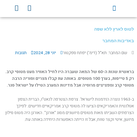
ילוג
Y
F
תוכן
o
a
u
c
t
e
לטוס לארץ ללא שפה
u
b
b
o
באדיבות המחבר
e
o
שם המחבר: תא"ל (דימ') יפתח ספקטור
יוני 28, 2024
תגובות
k
בראשית שנות ה-60 של המאה שעברה היו לחיל האוויר מעט מטוסי קרב.
רק 5 טייסות, בערך 100 מטוסים. באותה עת קבלו מצרים וסוריה הרבה
מטוסי קרב ומפציצים מרוסיה אבל מדינות המערב הטילו על ישראל סגר.
ב-1963 נוצרה הזדמנות לישראל. צרפת הצטרפה לנאט"ו, הברית הצפון
אטלנטית והאמריקאים הציעו לה מטוסי קרב אמריקאיים חדישים. לפיכך
הצרפתים השביתו מאות מטוסים מיושנים מסוג "אורגן". האורגן היה מטוס סילון
מיושן, איטי וקצר טווח, אבל זו הייתה האפשרות היחידה באותה עת.