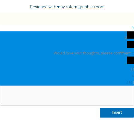
Designed with ♥ by rotem-graphics.com
3
0
Would love your thoughts, please comment.
x
)
(
x
|
הגב
Insert