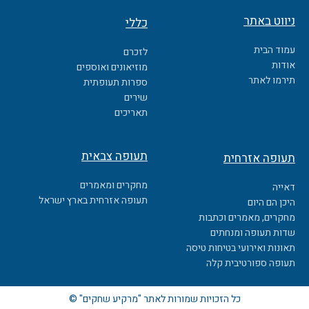
c
ניווט באתר
כללי
e
b
עמוד הבית
לזכרם
o
אודות
מוזיאונים ואוספים
o
תירמו לאתר
ספרות תעופתית
k
שירים
תאריכים
תעופה צבאית
תעופה אזרחית
מחקרים ומאמרים
דאייה
תעופה אזרחית בארץ ישראל
היכן הם היום
מחקרים, מאמרים וכתבות
שדות תעופה ומנחתים
תאונות ואירועי בטיחות טיסה
תעופה ספורטיבית קלה
כל הזכויות שמורות לאתר "מרקיע שחקים" ©