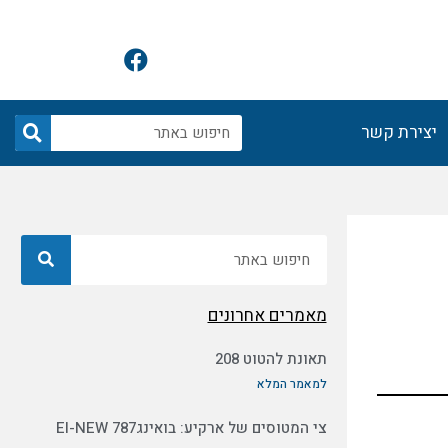
F
a
c
e
חיפוש
יצירת קשר
b
o
o
k
חיפוש
מאמרים אחרונים
תאונת להטוט 208
למאמר המלא
צי המטוסים של ארקיע: בואינג787 EI-NEW