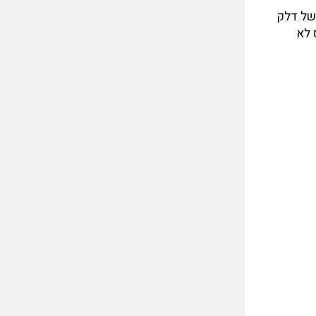
א מוסיף כוח למנוע. במטוס יש בסך הכול 2,550 ליטרים של דלק
 לא