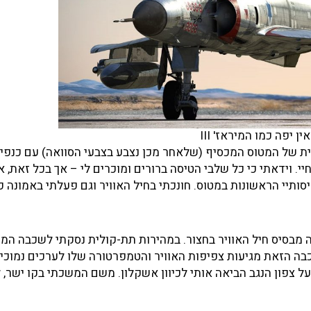
ין יפה כמו המיראז' III
ת של המטוס המכסיף (שלאחר מכן נצבע בצבעי הסוואה) עם כנפי 
 וידאתי כי כל שלבי הטיסה ברורים ומוכרים לי – אך בכל זאת, אנ
ותיי הראשונות במטוס. חונכתי בחיל האוויר וגם פעלתי באמונה כי
 מבסיס חיל האוויר בחצור. במהירות תת-קולית נסקתי לשכבה המפ
ה הזאת מגיעות צפיפות האוויר והטמפרטורה שלו לערכים נמוכים
 צפון הנגב הביאה אותי לכיוון אשקלון. משם המשכתי בקו ישר, 