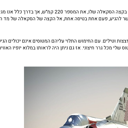
למה הדבר דומה? במכונית הרגילה שלכם מראה מד המהירות, בקצה הסקאלה שלו, את המספר 220 קמ"ש
אפשר להגיע, פעם אחת בטיסה אחת, אל הקצה של הסקאלה של מד ה
צות וטילים. עם החימוש התלוי עליהם המטוסים אינם יכולים הגיע
ס שלי מכל גרר חיצוני. אז גם ניתן היה לראותו במלוא יופיו האוויר