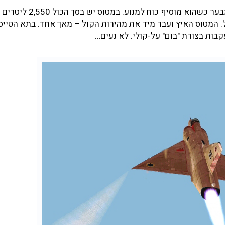
הפעלתי את המבער האחורי. חשתי את הדחיפה בגב שנותן המבער כשהו
. המטוס האיץ ועבר מיד את מהירות הקול – מאך אחד. בתא הטייס
בות בצורת "בום" על-קולי. לא נעים…