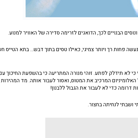
נוסים הבנויים לכך, הדואגים לזרימה סדירה של האוויר למנוע.
עשה פחות רך ויותר צמיגי, כאילו טסים בתוך דבש… בתא הטייס חש
 כי לא תידלק לפתע. זוהי מנורה המתריעה כי בהשפעת החיכוך עם 
ת צלזיוס. זו מגבלה של האלומיניום המרכיב את המטוס, ואסור לעבור אותה. מד המהיר
 ושבתי לנחיתה בחצור.