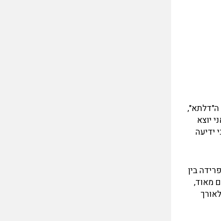
ה"דלתא",
י יוצא
 ידיעה
רידה בין
 מאוד,
לאורך