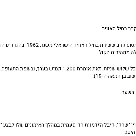
רב בחיל האוויר.
מטוס ה"מיראז' III" מתוצרת מפעלי Dassault הצרפתיים היה מטוס קרב ששירת בחיל האוויר
לה ממהירות הקול.
ומהי מהירות הקול? כ-330 מטרים לשנייה, או קילומטר אחד בכל שלוש שניות. זאת אומרת 1,200 קמ"ש בערך, ו
 בן המאה ה-19).
יר שהוסמך לטוס על המיראז' III, הידוע בכינויו "שחק", קיבל הזדמנות חד-פעמית במהלך האימונים שלו לבצ
היטב.