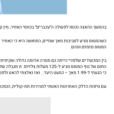
בהמשך ההאצה נכנסו לפעולה ה"עכברים" בכונסי האוויר, מין קו
כשהמטוס מגיע לסביבות מאך שתיים, התחושה היא כי האוויר נ
המטוס מזמזם ונוהם.
בין המכשירים שלפניי הייתה גם מנורה אדומה גדולה שקיוויתי
החום של גוף המטוס מגיע ל-125 מעלו
כי הגעתי ל-1.99 מאך – כמעט היעד… ואז נאלצתי להאט ולפנות דרומה כדי לא לעבור את הגבול ללבנון!
עם טיפות הדלק האחרונות האטתי למהירות תת-קולית, הנמכתי