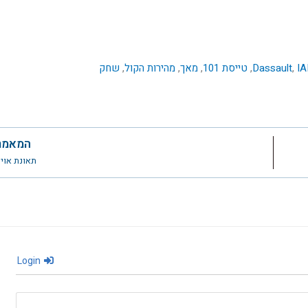
IA
,
Dassault
,
טייסת 101
,
מאך
,
מהירות הקול
,
שחק
המאמר
תאונת אויה ד
Login