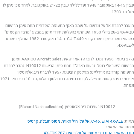
שבין 14-15 באוקטובר 1948 ועד ללילה שבין 21-22 באוקטובר. לאחר מכן ניתן לו
מס' זנב 1703.
הועבר לחברת אל על ונרשם על שמה באגף התעופה האזרחית תחת סימן הרישום
4X-AQD ב-28 ביולי 1950.השתתף בהעלאת יהודי תימן במבצע "מרבד הקסמים"
כשהוא נושר סימן רישום קובני CU-T-449. ב-14 באוקטובר 1952 הוחלף רישומו
ל-4X-ALE.
ב-27 בינואר 1956 נמכר לחברה האמריקאית AAXICO Aircraft Sales.וסימן
הרישום הישראלי בוטל .נרשם בארה"ב תחת סימן הרישום N10012. נמכר לחברת
התעופה קורדובה איירליינס מאלסקה ובשנת 1957 לחברת ריב אלאוטיאן
איירוויז.נפגע קשות מנפילה לקרח בנחיתה בנונדלטון באלסקה ב-10 בפברואר 1971
ונמחה.
N10012 בשירות ריב אלאוטיאן.(Richard Nash collection)
תגיות:
El Al 4X-ALE
,
C-46
,
אל על
,
חיל האויר
,
מטוס תובלה
,
קרטיס
שתפו את המאמר
קודם
המאמר הקודם
צי מטוסי אל על בואינג 4X-EDK 787