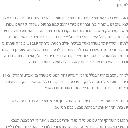
לעקרון.
ב-9 במאי ביצע המטוס 2 גיחות נוספות לעין שמר ולהטלת ציוד ביחיעם.ב-11 במאי
יצא שוב למשימה דומה, ובהיותם מעל יחיעם פגעו במטוס עשרות קליעים שנורו
מהקרקע וחלק מאנשי הצוות נפצעו.הקברניט הנחיתו בעקרון והמטוס קורקע.באגף
ההנדסה במטה חיל האויר הוחלט להטליא את חורי הכדורים ולשלוח את המטוס
לתיקון יסודי יותר בשדה זאטץ בצ'כיה.אולם הטסתו נדחתה שוב ושוב כיוון שתיקונו
והכשרתו לטיסה נמשכו מעבר למה שתוכנן .לבסוף תוכנן שהמטוס, שסימן הרישום
הפנמי שלו הוחלף ל-RX-133 יצא לקטניה בחצות יום 5 ביולי, אולם הטיסה נדחתה
שו ושוב והוא המריא בלילה שבין 7-8 ביולי לאיאצ'יו שבקורסיקה.
לאחר עיכוב בנחיתה בגלל מזג אויר גרוע נחת המטוס בשדה באיאצ'יו, והמריא ב-11
ביולי לזאטץ אולם חזר על עקבותיו כעבור זמן קצר בגלל מזג האויר הקשה ששרר
באיזור..כשזה השתפר המריא המטוס שוב ונחת בזאטץ.
התיקונים הסתיימו ב-17 ביולי , הוא הוטען גוף של מטוס אויה 199 וכמה ארגזי
פצצות והמריא ארצה בטיסת מבצע בלק מס' 66.
המטוס השתתף יחד עם מטוסי קומנדו אחרים במבצע "אגרוף" להפצצת הצבא
המצרי באשדוד,עזה,רפיח,אל עריש באר שבע ובית ג'וברין .ההפצצות החלו בלילה