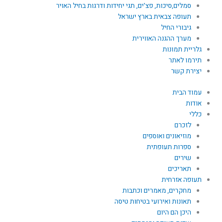
סמלים,סיכות, פצ'ים, תגי יחידות ודרגות בחיל האויר
תעופה צבאית בארץ ישראל
גיבורי החיל
מערך ההגנה האווירית
גלריית תמונות
תירמו לאתר
יצירת קשר
עמוד הבית
אודות
כללי
לזכרם
מוזיאונים ואוספים
ספרות תעופתית
שירים
תאריכים
תעופה אזרחית
מחקרים, מאמרים וכתבות
תאונות ואירועי בטיחות טיסה
היכן הם היום