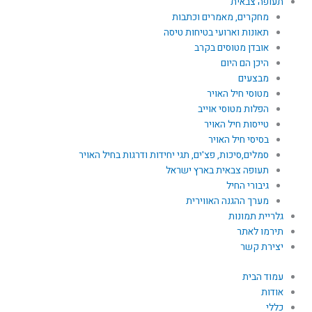
תעופה צבאית
מחקרים, מאמרים וכתבות
תאונות וארועי בטיחות טיסה
אובדן מטוסים בקרב
היכן הם היום
מבצעים
מטוסי חיל האויר
הפלות מטוסי אוייב
טייסות חיל האויר
בסיסי חיל האויר
סמלים,סיכות, פצ'ים, תגי יחידות ודרגות בחיל האויר
תעופה צבאית בארץ ישראל
גיבורי החיל
מערך ההגנה האווירית
גלריית תמונות
תירמו לאתר
יצירת קשר
עמוד הבית
אודות
כללי