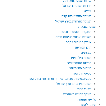
שדות תעופה ומנחתים
חברות תעופה בישראל
דאייה
תעופה ספורטיבית קלה
תעופה אזרחית בארץ ישראל
תעופה צבאית
מחקרים, מאמרים וכתבות
תאונות וארועי בטיחות טיסה
אובדן מטוסים בקרב
היכן הם היום
מבצעים
מטוסי חיל האויר
הפלות מטוסי אוייב
טייסות חיל האויר
בסיסי חיל האויר
סמלים,סיכות, פצ'ים, תגי יחידות ודרגות בחיל האויר
תעופה צבאית בארץ ישראל
גיבורי החיל
מערך ההגנה האווירית
גלריית תמונות
תירמו לאתר