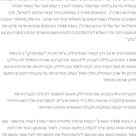
בבעלות מרטין בלפונד שנרשמה בפנמה לצורך רישום פנמי של מטוסי תובלה
שנרכשו בארה"ב , והוצאתם מארה"ב עמוסים בציוד צבאי המיועד לישראל, חרף
האמברגו שהטילו האמריקאים על משלוחי ציוד כזה ארצה. זהו חלק מסיפורי הגבורה
והאילתור של שליחי הרכש בארה"ב בשנת 1948.המטוסים שהגיעו ארצה פרקו את
מטענם היקר ומיד נשלחו לצ'כוסלובקיה להטיס משם מטענים דומים במסגרת מבצע
"בלק".
המטוס הגיע ארצה דרך קטניה שבסיציליה, ע"פי תכנית "יקום פורקן" ב-5 במאי
1948.הוא הגיע בלילה לעקרון ללא קשר עם הקרקע ואורות המסלול לא הודלקו.
הצוות חג מעל השדה כמה דקות ולאחר מכן הדליק הקברניט את אורות הניווט וטס
לכיוון תל אביב כשהדלק הולך ואוזל.בשלב מסויים חזר על עקבותיו לעקרון והפעם
דלקו אורות המסלול.
הקברניט נחת בעקרון עם כמות דלק מועטה וכשעצר לא כיבה הקברניט את
המנועים למקרה שהשדה נפל בידי כוחות ערביים. לבסוף הגיע אליו ראש היחידה
הטכנית הקטנה שהוקמה לקבלת המטוסים שהגיעו מאירופה.
ב-7 במאי 1948 הוטס ע"י הצוות ארנולד אילווייט והארי שוורץ לשדה עין שמר. שם
הטעינו אותו במזון וציוד להטלה ביחיעם הנצורה. לאחר שהמטען הוטל חזרו לעין
שמר,המטוס הוטען שוב,טס שוב ליחיעם והטיל את המטען,חזר לעין שמר ומשם חזר