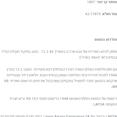
מספר קו יצור
: 1807
מס' חא"א
: 42-77875
תולדות המטוס
:
סופק לזרוע האוירית של צבא ארה"ב בתאריך 12.2.45 . הוצב בפיקוד תובלת הח"יר
בבסיס ביאר ונשאר בארה"ב.
עם תום מלחמת העולם השניה הוכרז כעודפים ויצא משירות. הועבר ב-12 במרץ
1946 למנהל מכירת נכסי המלחמה ששכן בבסיס הצבא וולאנט רידג' שבמדינת
ארקנסו.בהמשך נמכר למפעיל במקסיקו ןשם קיבל את סימן הרישום האזרחי XB-
JIM.
רישומו של המטוס הוחלף באוגוסט 1948 ברישום הפנמי RX-132 ע"ש חברת
התעופה LAPSA.
LAPSA -קיצור של Lineas Aereas Panamenas SA היתה חברת תעופה פיקטיבית