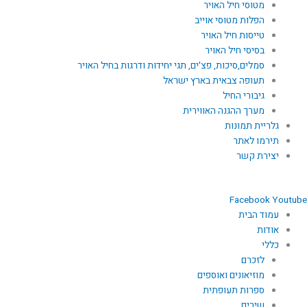
מטוסי חיל האויר
הפלות מטוסי אוייב
טייסות חיל האויר
בסיסי חיל האויר
סמלים,סיכות, פצ'ים, תגי יחידות ודרגות בחיל האויר
תעופה צבאית בארץ ישראל
גיבורי החיל
מערך ההגנה האווירית
גלריית תמונות
תירמו לאתר
יצירת קשר
Facebook
Youtube
עמוד הבית
אודות
כללי
לזכרם
מוזיאונים ואוספים
ספרות תעופתית
שירים