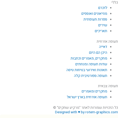
כללי
לזכרם
מוזיאונים ואוספים
ספרות תעופתית
שירים
תאריכים
תעופה אזרחית
דאייה
היכן הם היום
מחקרים, מאמרים וכתבות
שדות תעופה ומנחתים
תאונות ואירועי בטיחות טיסה
תעופה ספורטיבית קלה
תעופה צבאית
מחקרים ומאמרים
תעופה אזרחית בארץ ישראל
כל הזכויות שמורות לאתר "מרקיע שחקים" ©
Designed with ♥ by rotem-graphics.com