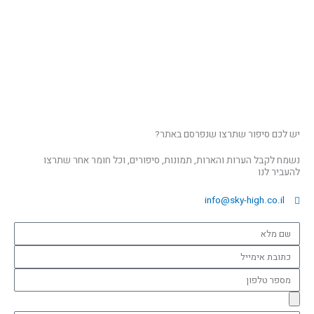
יש לכם סיפור שתרצו שנפרסם באתר?
נשמח לקבל הערות והארות, תמונות, סיפורים, וכל חומר אחר שתרצו
להעביר לנו
info@sky-high.co.il
שם
מלא
כתובת
אימייל
מספר
טלפון