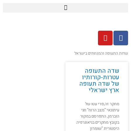
ילוג
תוכן
Y
F
o
a
u
c
e
t
שדות התעופה והמנחתים בישראל
u
b
b
o
שדה התעופה
e
o
עטרות-קורותיו
של שדה תעופה
k
ארץ ישראלי
מחקר זה,פרי עטו של
עיתונאי "מצב הרוח" חגי
הוברמן, התפרסם במקור
בקובץ מחקרים בגיאוגרפיה
היסטורית "שומרון