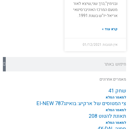
ובנימין",כרך שני,שיצא לאור
מטעם המרכז האוניברסיטאי
אריאל-יו"ש בשנת 1991.
קרא עוד »
אין תגובות
01/12/2021
חיפוש
מאמרים אחרונים
שחק 41
למאמר המלא
צי המטוסים של ארקיע: בואינג787 EI-NEW
למאמר המלא
תאונת להטוט 208
למאמר המלא
ססנה 4X-DAL