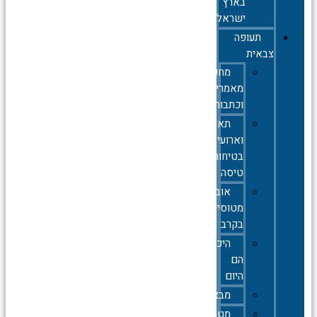
בארץ
ישראל
תעופה
צבאית
מחקרים,
מאמרים
וכתבות
תאונות
וארועי
בטיחות
טיסה
אובדן
מטוסים
בקרב
היכן
הם
היום
מבצעים
מטוסי