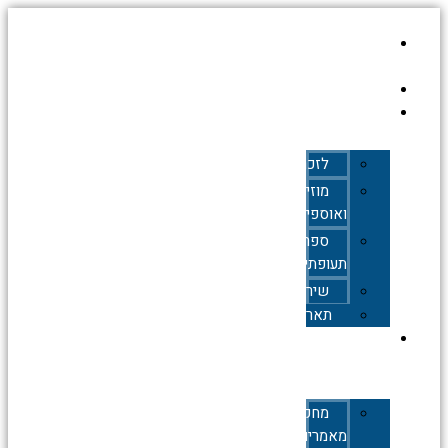
דילוג
לתוכן
עמוד
הבית
אודות
כללי
לזכרם
מוזיאונים
ואוספים
ספרות
תעופתית
שירים
תאריכים
תעופה
אזרחית
מחקרים,
מאמרים