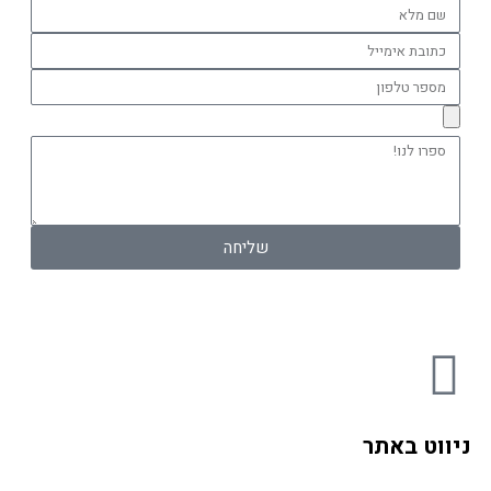
שם
מלא
כתובת
אימייל
מספר
טלפון
ספרו
לנו!
שליחה
F
a
ניווט באתר
c