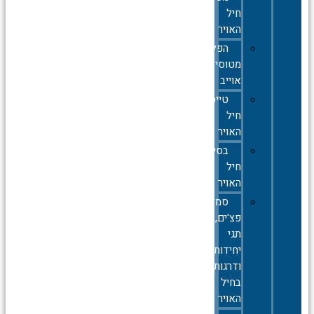
חיל
האויר
הפלות
מטוסי
אוייב
טייסות
חיל
האויר
בסיסי
חיל
האויר
סמלים,סיכות,
פצ'ים,
תגי
יחידות
ודרגות
בחיל
האויר