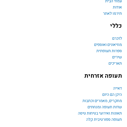
עמוד הבית
e
אודות
תירמו לאתר
b
כללי
o
לזכרם
מוזיאונים ואוספים
o
ספרות תעופתית
שירים
k
תאריכים
תעופה אזרחית
דאייה
היכן הם היום
מחקרים, מאמרים וכתבות
שדות תעופה ומנחתים
תאונות ואירועי בטיחות טיסה
תעופה ספורטיבית קלה