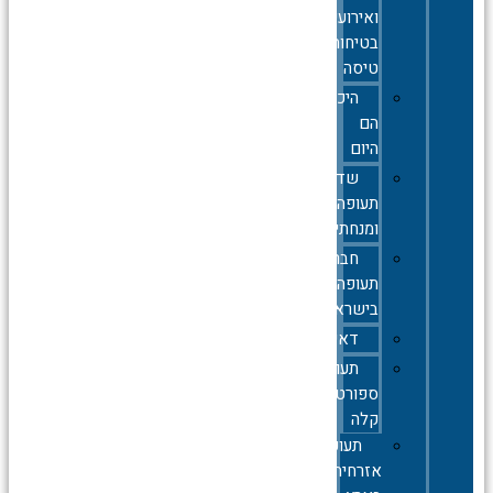
ואירועי
בטיחות
טיסה
היכן
הם
היום
שדות
תעופה
ומנחתים
חברות
תעופה
בישראל
דאייה
תעופה
ספורטיבית
קלה
תעופה
אזרחית