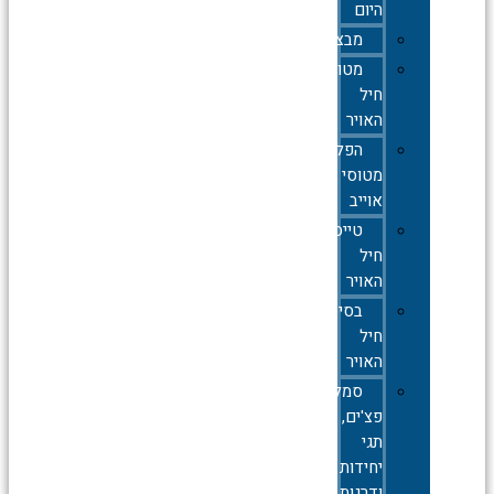
היום
מבצעים
מטוסי
חיל
האויר
הפלות
מטוסי
אוייב
טייסות
חיל
האויר
בסיסי
חיל
האויר
סמלים,סיכות,
פצ'ים,
תגי
יחידות
ודרגות