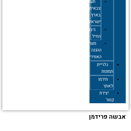
תעופה
צבאית
בארץ
ישראל
גיבורי
החיל
מערך
ההגנה
האווירית
גלריית
תמונות
תירמו
לאתר
יצירת
קשר
אבשה פרידמן