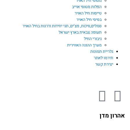
מטוסי חיל האויר
הפלות מטוסי אוייב
טייסות חיל האויר
בסיסי חיל האויר
סמלים,סיכות, פצ'ים, תגי יחידות ודרגות בחיל האויר
תעופה צבאית בארץ ישראל
גיבורי החיל
מערך ההגנה האווירית
גלריית תמונות
תירמו לאתר
יצירת קשר
Y
F
o
a
אהרון מדן
u
c