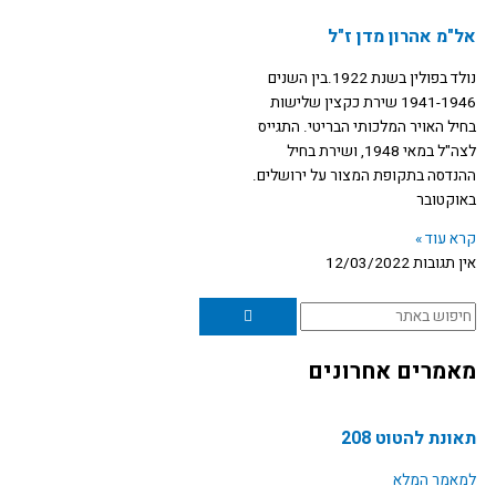
t
e
אל"מ אהרון מדן ז"ל
u
b
נולד בפולין בשנת 1922.בין השנים
1941-1946 שירת כקצין שלישות
b
o
בחיל האויר המלכותי הבריטי. התגייס
לצה"ל במאי 1948, ושירת בחיל
e
o
ההנדסה בתקופת המצור על ירושלים.
באוקטובר
k
קרא עוד »
אין תגובות
12/03/2022
חיפוש
מאמרים אחרונים
תאונת להטוט 208
למאמר המלא