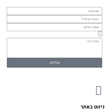
שם
מלא
כתובת
אימייל
מספר
טלפון
ספרו
לנו!
שליחה
F
a
ניווט באתר