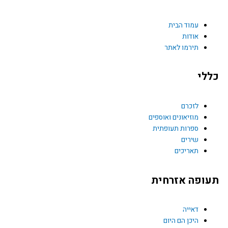
c
e
עמוד הבית
אודות
תירמו לאתר
b
כללי
o
o
לזכרם
מוזיאונים ואוספים
k
ספרות תעופתית
שירים
תאריכים
תעופה אזרחית
דאייה
היכן הם היום