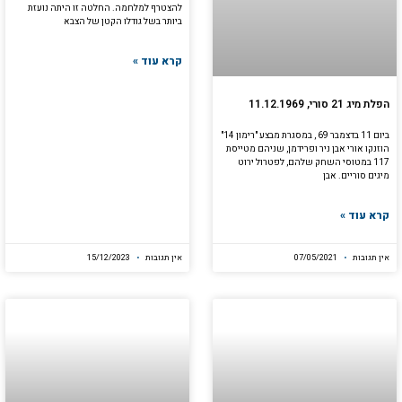
להצטרף למלחמה. החלטה זו היתה נועזת
ביותר בשל גודלו הקטן של הצבא
קרא עוד »
הפלת מיג 21 סורי, 11.12.1969
ביום 11 בדצמבר 69 , במסגרת מבצע "רימון 14"
הוזנקו אורי אבן ניר ופרידמן, שניהם מטייסת
117 במטוסי השחק שלהם, לפטרול ירוט
מיגים סוריים. אבן
קרא עוד »
אין תגובות
07/05/2021
אין תגובות
15/12/2023