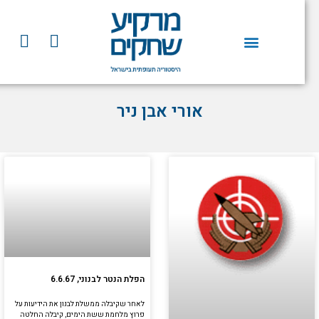
וג
וכן
Y
F
o
a
u
c
t
e
u
b
אורי אבן ניר
b
o
e
o
k
הפלת הנטר לבנוני, 6.6.67
לאחר שקיבלה ממשלת לבנון את הידיעות על
פרוץ מלחמת ששת הימים, קיבלה החלטה