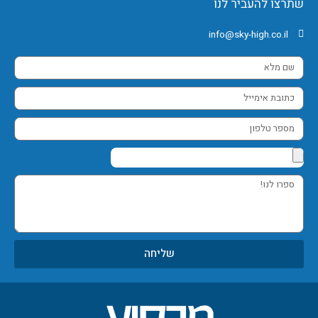
שתרצו להעביר לנו
info@sky-high.co.il
שם
מלא
כתובת
אימייל
מספר
טלפון
ספרו
לנו!
שליחה