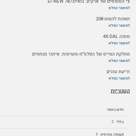
צי המטוסים של ארקיע: בואינג787 EI-NEW
למאמר המלא
תאונת להטוט 208
למאמר המלא
ססנה 4X-DAL
למאמר המלא
מחלקת הטייס של הפלמ"ח-משימות: איתור מנחתים
למאמר המלא
זריעת עננים
למאמר המלא
קטגוריות
חדש באתר
כללי
תעופה אזרחית