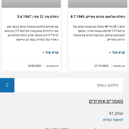
הפלת שלושה מיגים סוריים, 8.7.1969
הפלת מיג 21 סורי, 5.6.1967
ביום ג', 8 ביולי 69 נשלח זוג מטוסי שחק של
עם פתיחת מלחמת ששת הימים, נשאר סגן
טייסת 117 לצילום בשטח סוריה. בנוסף
אורי גיל,טייס שחק צעיר מטייסת 117,בכוננות
למשימת הצילום, הם נועדו לגרות את מטוסי
"מיידי" ליירוט מטוסי אוייב החודרים למרחב
הירוט הסוריים.
האוירי של המדינה בעוד רוב טייסות
קרא עוד »
קרא עוד »
אין תגובות
27/12/2024
אין תגובות
16/09/2021
חיפוש
מאמרים אחרונים
שחק 41
למאמר המלא