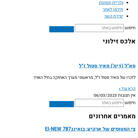
גלריית תמונות
תירמו לאתר
יצירת קשר
חיפוש
אלכס זילוני
סא"ל (דימ') מאיר סטול ז"ל
לזכרו של מאיר סטול ז"ל, מראשוני מערך האחזקה בחיל האויר
קרא עוד »
אין תגובות
06/03/2023
חיפוש
מאמרים אחרונים
צי המטוסים של ארקיע: בואינג787 EI-NEW