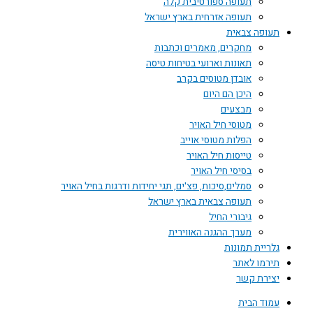
תעופה ספורטיבית קלה
תעופה אזרחית בארץ ישראל
תעופה צבאית
מחקרים, מאמרים וכתבות
תאונות וארועי בטיחות טיסה
אובדן מטוסים בקרב
היכן הם היום
מבצעים
מטוסי חיל האויר
הפלות מטוסי אוייב
טייסות חיל האויר
בסיסי חיל האויר
סמלים,סיכות, פצ'ים, תגי יחידות ודרגות בחיל האויר
תעופה צבאית בארץ ישראל
גיבורי החיל
מערך ההגנה האווירית
גלריית תמונות
תירמו לאתר
יצירת קשר
עמוד הבית