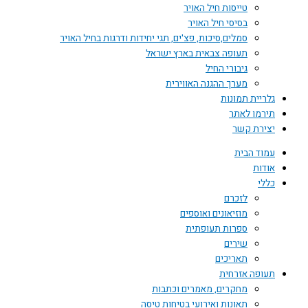
טייסות חיל האויר
בסיסי חיל האויר
סמלים,סיכות, פצ'ים, תגי יחידות ודרגות בחיל האויר
תעופה צבאית בארץ ישראל
גיבורי החיל
מערך ההגנה האווירית
גלריית תמונות
תירמו לאתר
יצירת קשר
עמוד הבית
אודות
כללי
לזכרם
מוזיאונים ואוספים
ספרות תעופתית
שירים
תאריכים
תעופה אזרחית
מחקרים, מאמרים וכתבות
תאונות ואירועי בטיחות טיסה