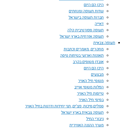
היכן הם היום
שדות תעופה ומנחתים
חברות תעופה בישראל
דאייה
תעופה ספורטיבית קלה
תעופה אזרחית בארץ ישראל
תעופה צבאית
מחקרים, מאמרים וכתבות
תאונות וארועי בטיחות טיסה
אובדן מטוסים בקרב
היכן הם היום
מבצעים
מטוסי חיל האויר
הפלות מטוסי אוייב
טייסות חיל האויר
בסיסי חיל האויר
סמלים,סיכות, פצ'ים, תגי יחידות ודרגות בחיל האויר
תעופה צבאית בארץ ישראל
גיבורי החיל
מערך ההגנה האווירית