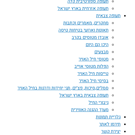
תעופה ספורטיבית קלה
תעופה אזרחית בארץ ישראל
תעופה צבאית
מחקרים, מאמרים וכתבות
תאונות וארועי בטיחות טיסה
אובדן מטוסים בקרב
היכן הם היום
מבצעים
מטוסי חיל האויר
הפלות מטוסי אוייב
טייסות חיל האויר
בסיסי חיל האויר
סמלים,סיכות, פצ'ים, תגי יחידות ודרגות בחיל האויר
תעופה צבאית בארץ ישראל
גיבורי החיל
מערך ההגנה האווירית
גלריית תמונות
תירמו לאתר
יצירת קשר