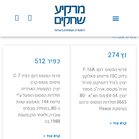
ילוג
תוכן
Y
F
o
a
u
c
t
e
בסיס עובדה
u
b
עמוד
עמוד
עמוד
עמוד
b
o
נץ 274
e
o
כפיר 512
k
פרטי המטוס: דגם: F-16A
פרטי המטוס דגם: כפיר C-7
בלוק 10C פייטינג פאלקון
טיפוס: מטוס קרב
יצרן: ג'נרל דינמיקס, פורת'
יצרן: התעשיה האוירית
וורת',טקסס, ארה"ב מספר
תולדות המטוס הופעל ע"י
יצרן: 6V-54 מס' חא"א: 80-
טייסת 144 מאמצע שנות
0665 תולדות המטוס: נרכש
ה-80, בתחילה מבסיס
בעיסקת Peace
עובדה, ולאחר מכן,משנת
1988 בה
קרא עוד »
קרא עוד »