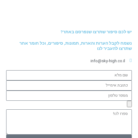
יש לכם סיפור שתרצו שנפרסם באתר?
נשמח לקבל הערות והארות, תמונות, סיפורים, וכל חומר אחר
שתרצו להעביר לנו
info@sky-high.co.il
שם
מלא
כתובת
אימייל
מספר
טלפון
ספרו
לנו!