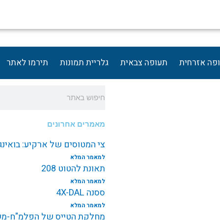
פה אזרחית
תעופה צבאית
גלריית תמונות
תירמו לאתר
חיפוש
מאמרים אחרונים
צי המטוסים של ארקיע: בואינג787 EI-NEW
למאמר המלא
תאונת להטוט 208
למאמר המלא
ססנה 4X-DAL
למאמר המלא
מחלקת הטייס של הפלמ"ח-משי