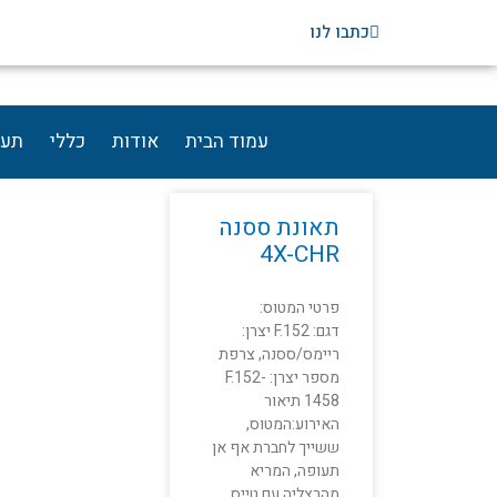
ילוג
כתבו לנו
תוכן
עמוד הבית
אודות
כללי
תעו
חברת אף אן אי
תאונת ססנה
4X-CHR
פרטי המטוס:
דגם: F.152 יצרן:
ריימס/ססנה, צרפת
מספר יצרן: F.152-
1458 תיאור
האירוע:המטוס,
ששייך לחברת אף אן
תעופה, המריא
מהרצליה עם טייס