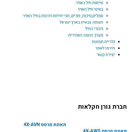
טייסות חיל האויר
בסיסי חיל האויר
סמלים,סיכות, פצ'ים, תגי יחידות ודרגות בחיל האויר
תעופה צבאית בארץ ישראל
גיבורי החיל
מערך ההגנה האווירית
גלריית תמונות
תירמו לאתר
יצירת קשר
Y
F
o
a
חברת גורן חקלאות
u
c
t
e
תאונת מרסס 4X-AVN
תאונת מרסס 4X-AWS