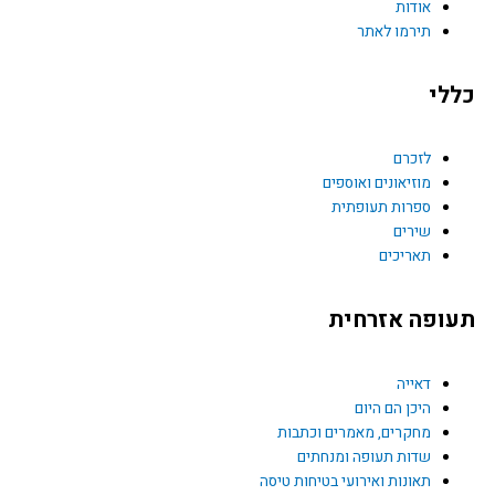
e
אודות
תירמו לאתר
b
כללי
o
o
לזכרם
מוזיאונים ואוספים
k
ספרות תעופתית
שירים
תאריכים
תעופה אזרחית
דאייה
היכן הם היום
מחקרים, מאמרים וכתבות
שדות תעופה ומנחתים
תאונות ואירועי בטיחות טיסה