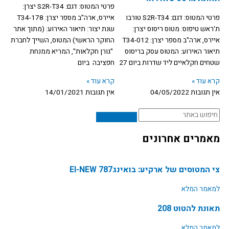
פרטי המטוס: דגם: S2R-T34 יצרן:
u
b
פרטי המטוס: דגם: S2R-T34 טורבו
איירס, ארה"ב מספר יצרן: T34-178
ת'ראש טיפוס: מטוס ריסוס יצרן:
שנת יצור: תיאור האירוע: (מתוך אתר
b
o
איירס, ארה"ב מספר יצרן: T34-012
החוקר הראשי) המטוס, השייך לחברת
תיאור האירוע: המטוס עסק בריסוס
"גורן חקלאות", המריא ממנחת
e
o
שטחים חקלאיים ליד שדרות ביום 27
חפציבה ביום
קרא עוד »
קרא עוד »
k
אין תגובות
04/05/2022
אין תגובות
14/01/2021
חיפוש
מאמרים אחרונים
צי המטוסים של ארקיע: בואינג787 EI-NEW
למאמר המלא
תאונת להטוט 208
למאמר המלא