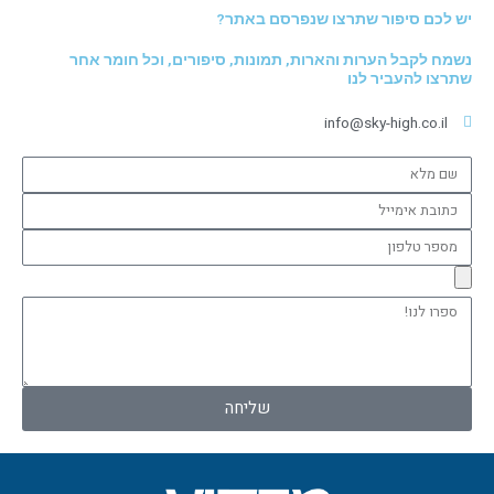
יש לכם סיפור שתרצו שנפרסם באתר?
נשמח לקבל הערות והארות, תמונות, סיפורים, וכל חומר אחר
שתרצו להעביר לנו
info@sky-high.co.il
שם
מלא
כתובת
אימייל
מספר
טלפון
ספרו
לנו!
שליחה