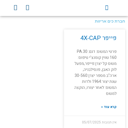
ילוג
Y
F
תוכן
o
a
u
c
חברת כים אריזות
t
e
u
b
פייפר 4X-CAP
b
o
e
o
פרטי המטוס: דגם: PA.30
k
160 טווין קומנצ'י טיפוס:
מטוס קל יצרן:פייפר,מפעל
לוק האבן, פנסילבניה,
ארה"ב מספר יצרן:30-560
שנת יצור:1964 ולדות
המטוס: לאחר יצורו, הוקצה
למטוס
קרא עוד »
אין תגובות
05/07/2025