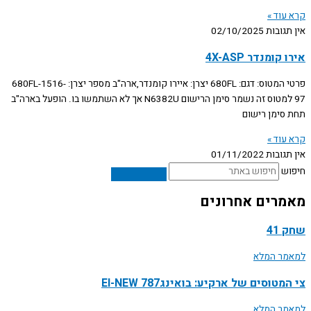
קרא עוד »
אין תגובות
02/10/2025
אירו קומנדר 4X-ASP
פרטי המטוס: דגם: 680FL יצרן: איירו קומנדר,ארה"ב מספר יצרן: 680FL-1516-
97 למטוס זה נשמר סימן הרישום N6382U אך לא השתמשו בו. הופעל בארה"ב
תחת סימן רישום
קרא עוד »
אין תגובות
01/11/2022
חיפוש
מאמרים אחרונים
שחק 41
למאמר המלא
צי המטוסים של ארקיע: בואינג787 EI-NEW
למאמר המלא