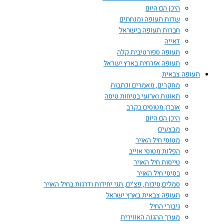
היכן הם היום
שדות תעופה ומנחתים
חברות תעופה בישראל
דאייה
תעופה ספורטיבית קלה
תעופה אזרחית בארץ ישראל
תעופה צבאית
מחקרים, מאמרים וכתבות
תאונות וארועי בטיחות טיסה
אובדן מטוסים בקרב
היכן הם היום
מבצעים
מטוסי חיל האויר
הפלות מטוסי אוייב
טייסות חיל האויר
בסיסי חיל האויר
סמלים,סיכות, פצ'ים, תגי יחידות ודרגות בחיל האויר
תעופה צבאית בארץ ישראל
גיבורי החיל
מערך ההגנה האווירית