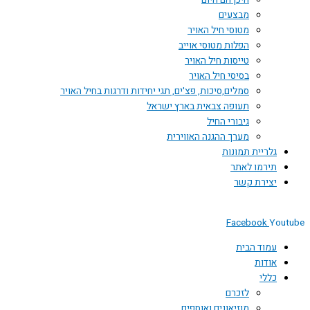
היכן הם היום
מבצעים
מטוסי חיל האויר
הפלות מטוסי אוייב
טייסות חיל האויר
בסיסי חיל האויר
סמלים,סיכות, פצ'ים, תגי יחידות ודרגות בחיל האויר
תעופה צבאית בארץ ישראל
גיבורי החיל
מערך ההגנה האווירית
גלריית תמונות
תירמו לאתר
יצירת קשר
Facebook
Youtube
עמוד הבית
אודות
כללי
לזכרם
מוזיאונים ואוספים