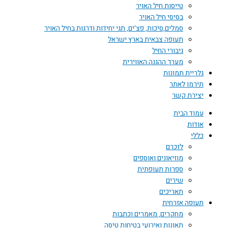
טייסות חיל האויר
בסיסי חיל האויר
סמלים,סיכות, פצ'ים, תגי יחידות ודרגות בחיל האויר
תעופה צבאית בארץ ישראל
גיבורי החיל
מערך ההגנה האווירית
גלריית תמונות
תירמו לאתר
יצירת קשר
עמוד הבית
אודות
כללי
לזכרם
מוזיאונים ואוספים
ספרות תעופתית
שירים
תאריכים
תעופה אזרחית
מחקרים, מאמרים וכתבות
תאונות ואירועי בטיחות טיסה