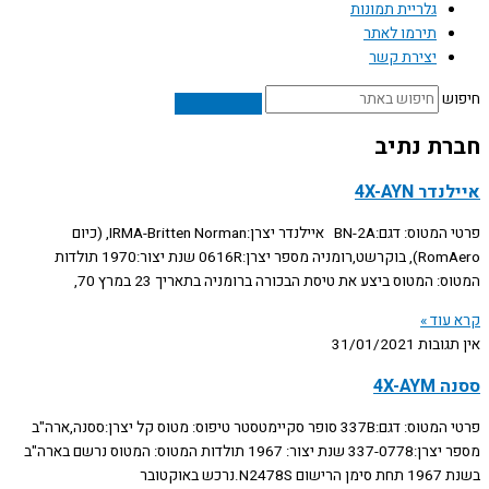
גלריית תמונות
תירמו לאתר
יצירת קשר
חיפוש
חברת נתיב
איילנדר 4X-AYN
פרטי המטוס: דגם:BN-2A איילנדר יצרן:IRMA-Britten Norman, (כיום
RomAero), בוקרשט,רומניה מספר יצרן:0616R שנת יצור:1970 תולדות
המטוס: המטוס ביצע את טיסת הבכורה ברומניה בתאריך 23 במרץ 70,
קרא עוד »
אין תגובות
31/01/2021
ססנה 4X-AYM
פרטי המטוס: דגם:337B סופר סקיימטסטר טיפוס: מטוס קל יצרן:ססנה,ארה"ב
מספר יצרן:337-0778 שנת יצור: 1967 תולדות המטוס: המטוס נרשם בארה"ב
בשנת 1967 תחת סימן הרישום N2478S.נרכש באוקטובר