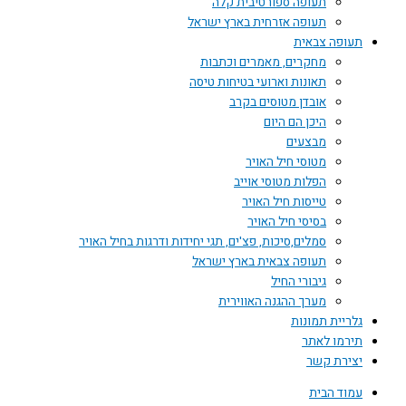
תעופה ספורטיבית קלה
תעופה אזרחית בארץ ישראל
תעופה צבאית
מחקרים, מאמרים וכתבות
תאונות וארועי בטיחות טיסה
אובדן מטוסים בקרב
היכן הם היום
מבצעים
מטוסי חיל האויר
הפלות מטוסי אוייב
טייסות חיל האויר
בסיסי חיל האויר
סמלים,סיכות, פצ'ים, תגי יחידות ודרגות בחיל האויר
תעופה צבאית בארץ ישראל
גיבורי החיל
מערך ההגנה האווירית
גלריית תמונות
תירמו לאתר
יצירת קשר
עמוד הבית