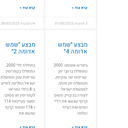
קרא עוד »
קרא עוד »
3 תגובות
01/05/2025
אין תגובות
28/03/2023
מבצע "שמש
מבצע "שמש
אדומה 4"
אדומה 2"
בחודש אוגוסט 2000
בתחילת יולי 2000
התחוללו ברחבי יוון
התחוללו בקפריסין
שריפות יער ענקיות,
שריפות ענק וממשלת
וממשלת יוון פנתה
ישראל החליטה לסייע.
לממשלת ישראל
ב-8 ביולי המריאו
לעזרה בכיבויין. מטוס
לקפריסין זוג מסוקי
קרנף שנשא את דליי
יסעור מטייסות 114
המים ואת הציוד
ו-118 ומטוס קרנף
הנלווה
שנשא את
קרא עוד »
קרא עוד »