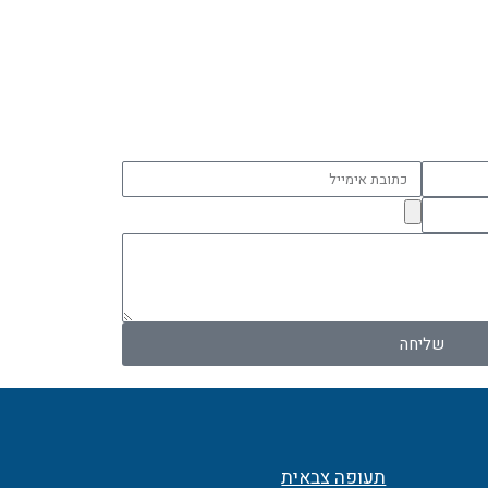
כתובת
אימייל
שליחה
תעופה צבאית