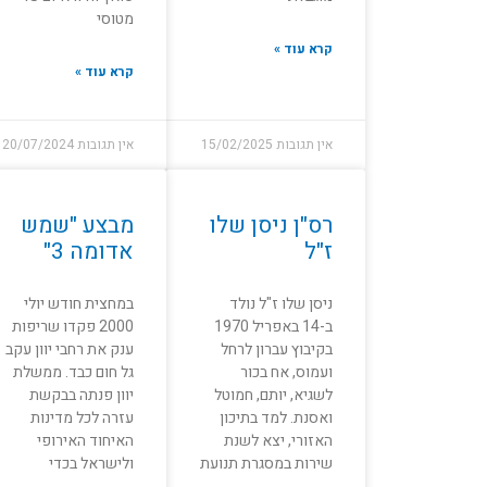
מטוסי
קרא עוד »
קרא עוד »
אין תגובות
15/02/2025
אין תגובות
20/07/2024
רס"ן ניסן שלו
מבצע "שמש
ז"ל
אדומה 3"
ניסן שלו ז"ל נולד
במחצית חודש יולי
ב-14 באפריל 1970
2000 פקדו שריפות
בקיבוץ עברון לרחל
ענק את רחבי יוון עקב
ועמוס, אח בכור
גל חום כבד. ממשלת
לשגיא, יותם, חמוטל
יוון פנתה בבקשת
ואסנת. למד בתיכון
עזרה לכל מדינות
האזורי, יצא לשנת
האיחוד האירופי
שירות במסגרת תנועת
ולישראל בכדי