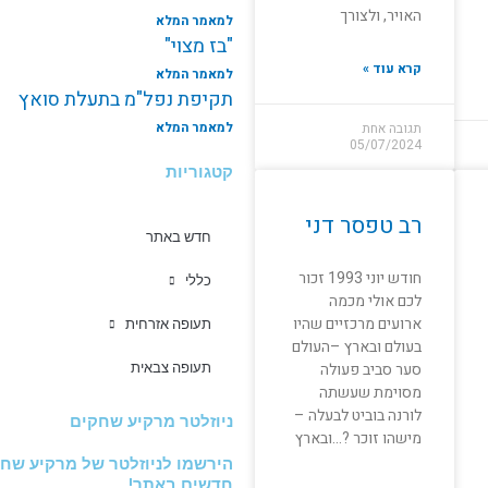
האויר, ולצורך
למאמר המלא
"בז מצוי"
קרא עוד »
למאמר המלא
תקיפת נפל"מ בתעלת סואץ
למאמר המלא
תגובה אחת
05/07/2024
קטגוריות
רב טפסר דני
חדש באתר
חודש יוני 1993 זכור
כללי
לכם אולי מכמה
ארועים מרכזיים שהיו
תעופה אזרחית
בעולם ובארץ –העולם
סער סביב פעולה
תעופה צבאית
מסוימת שעשתה
לורנה בוביט לבעלה –
ניוזלטר מרקיע שחקים
מישהו זוכר ?…ובארץ
הירשמו לניוזלטר של מרקיע שחק
חדשים באתר!