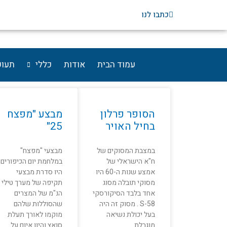
ילוג
כתבו לנו
תוכן
עמוד הבית
אודות
כללי
תעופ
טייסת 114
עמוד
עמוד
עמוד
עמוד
הסופר פרלון
מבצע "מפצח
בחיל האויר
25"
במצבת המסוקים של
מבצעי "מפצח"
ח"א הישראלי של
במלחמת יום הכיפורים
אמצע שנות ה-60 היו
היו סדרת מבצעי
מסוקי תובלה מסוג
תקיפה של מערך טילי
אחד בלבד הסיקורסקי
הנ"מ של המצרים
58-S . מסוק זה היה
שהסוללות שלהם
בעל יכולת נשיאה
מוקמו לאורך תעלת
מוגבלת
סואץ והיוו איום על