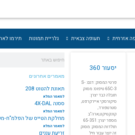
ה אזרחית
תעופה צבאית
גלריית תמונות
תירמו לאת
חיפוש
יסעור 360
מאמרים אחרונים
פרטי המסוק: דגם: S-
תאונת להטוט 208
65C-3 טיפוס: מסוק
תובלה כבד יצרן:
למאמר המלא
סיקורסקי איירקרפט,
ססנה 4X-DAL
סטרטפורד,
למאמר המלא
קונקטיקט,ארה"ב
מחלקת הטייס של הפלמ"ח-משי
מספר יצרן: 65-351
למאמר המלא
תולדות המסוק: מסוק
זריעת עננים
זה יוצר עבור חיל