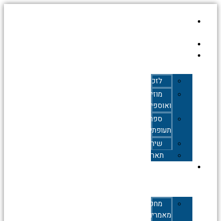
דילוג
לתוכן
עמוד
הבית
אודות
כללי
לזכרם
מוזיאונים
ואוספים
ספרות
תעופתית
שירים
תאריכים
תעופה
אזרחית
מחקרים,
מאמרים