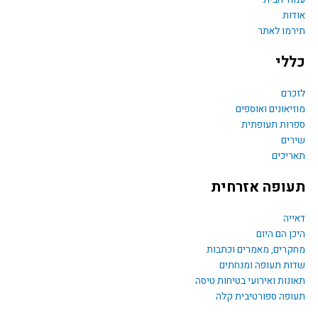
עמוד הבית
e
אודות
תירמו לאתר
b
כללי
o
לזכרם
מוזיאונים ואוספים
o
ספרות תעופתית
שירים
k
תאריכים
תעופה אזרחית
דאייה
היכן הם היום
מחקרים, מאמרים וכתבות
שדות תעופה ומנחתים
תאונות ואירועי בטיחות טיסה
תעופה ספורטיבית קלה