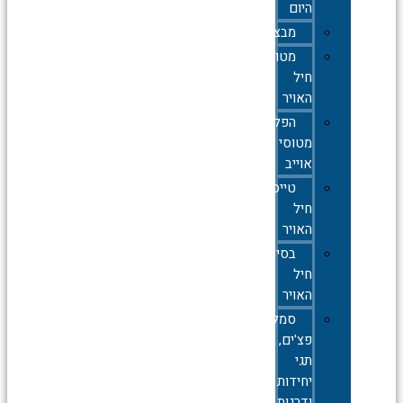
היום
מבצעים
מטוסי
חיל
האויר
הפלות
מטוסי
אוייב
טייסות
חיל
האויר
בסיסי
חיל
האויר
סמלים,סיכות,
פצ'ים,
תגי
יחידות
ודרגות