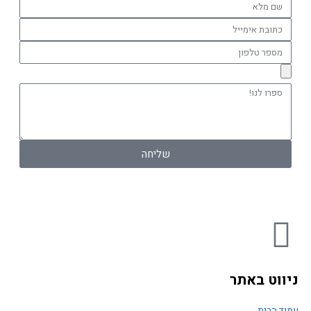
שם
מלא
כתובת
אימייל
מספר
טלפון
ספרו
לנו!
שליחה
F
a
ניווט באתר
c