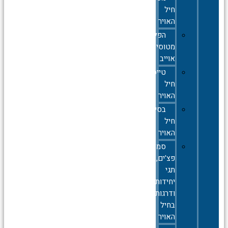
חיל
האויר
הפלות
מטוסי
אוייב
טייסות
חיל
האויר
בסיסי
חיל
האויר
סמלים,סיכות,
פצ'ים,
תגי
יחידות
ודרגות
בחיל
האויר