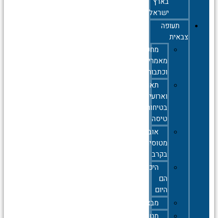
בארץ
ישראל
תעופה
צבאית
מחקרים,
מאמרים
וכתבות
תאונות
וארועי
בטיחות
טיסה
אובדן
מטוסים
בקרב
היכן
הם
היום
מבצעים
מטוסי