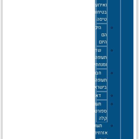
ואירועי
בטיחות
טיסה
היכן
הם
היום
שדות
תעופה
ומנחתים
חברות
תעופה
בישראל
דאייה
תעופה
ספורטיבית
קלה
תעופה
אזרחית