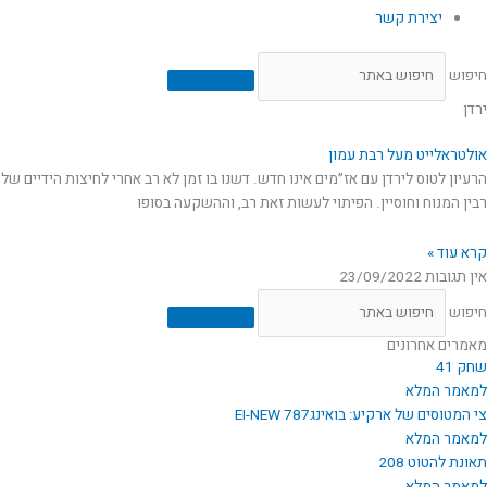
יצירת קשר
חיפוש
ירדן
אולטראלייט מעל רבת עמון
הרעיון לטוס לירדן עם אז״מים אינו חדש. דשנו בו זמן לא רב אחרי לחיצות הידיים של
רבין המנוח וחוסיין. הפיתוי לעשות זאת רב, וההשקעה בסופו
קרא עוד »
אין תגובות
23/09/2022
חיפוש
מאמרים אחרונים
שחק 41
למאמר המלא
צי המטוסים של ארקיע: בואינג787 EI-NEW
למאמר המלא
תאונת להטוט 208