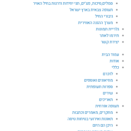
סמלים,סיכות, פצ'ים, תגי יחידות ודרגות בחיל האויר
תעופה צבאית בארץ ישראל
גיבורי החיל
מערך ההגנה האווירית
גלריית תמונות
תירמו לאתר
יצירת קשר
עמוד הבית
אודות
כללי
לזכרם
מוזיאונים ואוספים
ספרות תעופתית
שירים
תאריכים
תעופה אזרחית
מחקרים, מאמרים וכתבות
תאונות ואירועי בטיחות טיסה
היכן הם היום