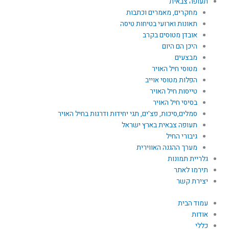
תעופה צבאית
מחקרים, מאמרים וכתבות
תאונות וארועי בטיחות טיסה
אובדן מטוסים בקרב
היכן הם היום
מבצעים
מטוסי חיל האויר
הפלות מטוסי אוייב
טייסות חיל האויר
בסיסי חיל האויר
סמלים,סיכות, פצ'ים, תגי יחידות ודרגות בחיל האויר
תעופה צבאית בארץ ישראל
גיבורי החיל
מערך ההגנה האווירית
גלריית תמונות
תירמו לאתר
יצירת קשר
עמוד הבית
אודות
כללי