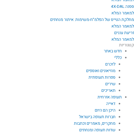
למאמר המלא
ססנה 4X-DAL
למאמר המלא
מחלקת הטייס של הפלמ"ח-משימות: איתור מנחתים
למאמר המלא
זריעת עננים
למאמר המלא
קטגוריות
חדש באתר
כללי
לזכרם
מוזיאונים ואוספים
ספרות תעופתית
שירים
תאריכים
תעופה אזרחית
דאייה
היכן הם היום
חברות תעופה בישראל
מחקרים, מאמרים וכתבות
שדות תעופה ומנחתים