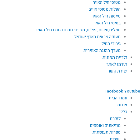
מטוסי חיל האויר
הפלות מטוסי אוייב
טייסות חיל האויר
בסיסי חיל האויר
סמלים,סיכות, פצ'ים, תגי יחידות ודרגות בחיל האויר
תעופה צבאית בארץ ישראל
גיבורי החיל
מערך ההגנה האווירית
גלריית תמונות
תירמו לאתר
יצירת קשר
Facebook
Youtube
עמוד הבית
אודות
כללי
לזכרם
מוזיאונים ואוספים
ספרות תעופתית
שירים