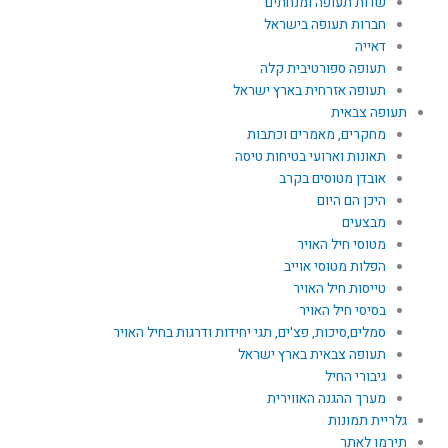
שדות תעופה ומנחתים
חברות תעופה בישראל
דאייה
תעופה ספורטיבית קלה
תעופה אזרחית בארץ ישראל
תעופה צבאית
מחקרים, מאמרים וכתבות
תאונות וארועי בטיחות טיסה
אובדן מטוסים בקרב
היכן הם היום
מבצעים
מטוסי חיל האויר
הפלות מטוסי אוייב
טייסות חיל האויר
בסיסי חיל האויר
סמלים,סיכות, פצ'ים, תגי יחידות ודרגות בחיל האויר
תעופה צבאית בארץ ישראל
גיבורי החיל
מערך ההגנה האווירית
גלריית תמונות
תירמו לאתר