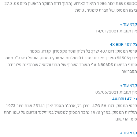
085DC שנת יצור:1986 תיאור האירוע (מתוך דו"ח החוקר הראשי) ביום 27.3.08
ביצע המטוס, של חברת כימניר , טיסת
קרא עוד »
אין תגובות
14/01/2021
בל 407 4X-BDR
פרטי המסוק: דגם:407 יצרן: בל הליקופטר טקסטרון, קנדה. מספר
יצרן:53506 תאריך יצור:נובמבר 01 תולדות המסוק: המסוק הופעל בארה"ב תחת
סימני הרישום N806DS ע"י משרד השריף של מחוז וולוסיה שבמדינת פלורידה
מפברואר
קרא עוד »
אין תגובות
05/06/2021
בל 47 4X-BBH
פרטי המסוק: דגם: 47G-5A יצרן:בל, ארה"ב מספר יצרן:25141 שנת יצור:1973
תולדות המסוק: במרץ 1973 נמכר המסוק למפעיל בניו זילנד ונרשם על שמו תחת
סימן הרישום
קרא עוד »