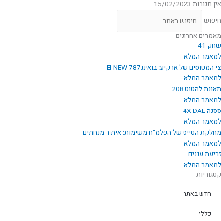
אין תגובות
15/02/2023
חיפוש
מאמרים אחרונים
שחק 41
למאמר המלא
צי המטוסים של ארקיע: בואינג787 EI-NEW
למאמר המלא
תאונת להטוט 208
למאמר המלא
ססנה 4X-DAL
למאמר המלא
מחלקת הטייס של הפלמ"ח-משימות: איתור מנחתים
למאמר המלא
זריעת עננים
למאמר המלא
קטגוריות
חדש באתר
כללי