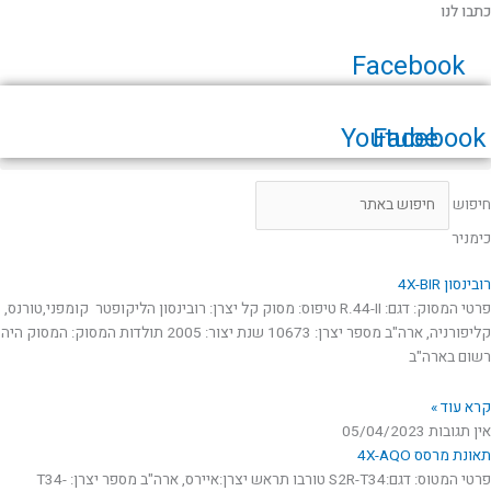
ילוג
כתבו לנו
תוכן
Facebook
Youtube
Facebook
חיפוש
כימניר
רובינסון 4X-BIR
פרטי המסוק: דגם: R.44-II טיפוס: מסוק קל יצרן: רובינסון הליקופטר קומפני,טורנס,
קליפורניה, ארה"ב מספר יצרן: 10673 שנת יצור: 2005 תולדות המסוק: המסוק היה
רשום בארה"ב
קרא עוד »
אין תגובות
05/04/2023
תאונת מרסס 4X-AQO
פרטי המטוס: דגם:S2R-T34 טורבו תראש יצרן:איירס, ארה"ב מספר יצרן: T34-