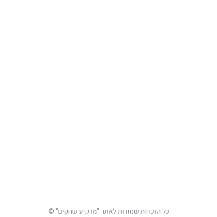
מוזיאונים ואוספים
ספרות תעופתית
שירים
תאריכים
תעופה אזרחית
דאייה
היכן הם היום
מחקרים, מאמרים וכתבות
שדות תעופה ומנחתים
תאונות ואירועי בטיחות טיסה
תעופה ספורטיבית קלה
תעופה צבאית
מחקרים ומאמרים
תעופה אזרחית בארץ ישראל
כל הזכויות שמורות לאתר "מרקיע שחקים" ©