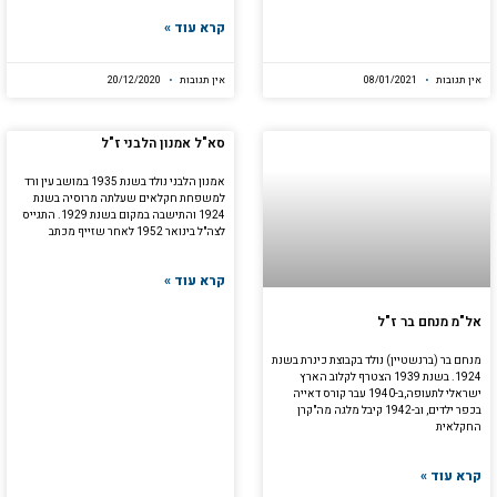
קרא עוד »
אין תגובות
08/01/2021
אין תגובות
20/12/2020
סא"ל אמנון הלבני ז"ל
אמנון הלבני נולד בשנת 1935 במושב עין ורד
למשפחת חקלאים שעלתה מרוסיה בשנת
1924 והתישבה במקום בשנת 1929. התגייס
לצה"ל בינואר 1952 לאחר שזייף מכתב
קרא עוד »
אל"מ מנחם בר ז"ל
מנחם בר (ברנשטיין) נולד בקבוצת כינרת בשנת
1924. בשנת 1939 הצטרף לקלוב הארץ
ישראלי לתעופה,ב-1940 עבר קורס דאייה
בכפר ילדים, וב-1942 קיבל מלגה מה"קרן
החקלאית
קרא עוד »