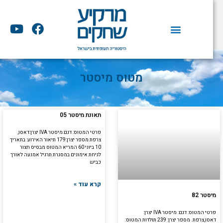
וג
וכן
Y
F
o
a
u
c
t
e
u
b
מטוס מיסטר
b
o
e
o
k
תאונת מיסטר 05
פרטי המטוס: דגם:מיסטר IVA יצרן:דאסו,
צרפת מספר יצרן:179 תיאור האירוע: בתאריך
10 ביוני 60 המריא המטוס מבסיס חצור
לגיחת אימונים במסגרת תרגיל אמנעה לאורך
כביש
קרא עוד »
מיסטר 82
פרטי המטוס: דגם: מיסטר IVA יצרן:
דאסו,צרפת. מספר יצרן: 239 תולדות המטוס: