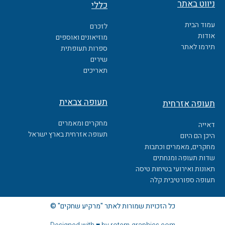
ניווט באתר
כללי
e
b
עמוד הבית
לזכרם
o
אודות
מוזיאונים ואוספים
o
תירמו לאתר
ספרות תעופתית
k
שירים
תאריכים
תעופה צבאית
תעופה אזרחית
מחקרים ומאמרים
דאייה
תעופה אזרחית בארץ ישראל
היכן הם היום
מחקרים, מאמרים וכתבות
שדות תעופה ומנחתים
תאונות ואירועי בטיחות טיסה
תעופה ספורטיבית קלה
כל הזכויות שמורות לאתר "מרקיע שחקים" ©