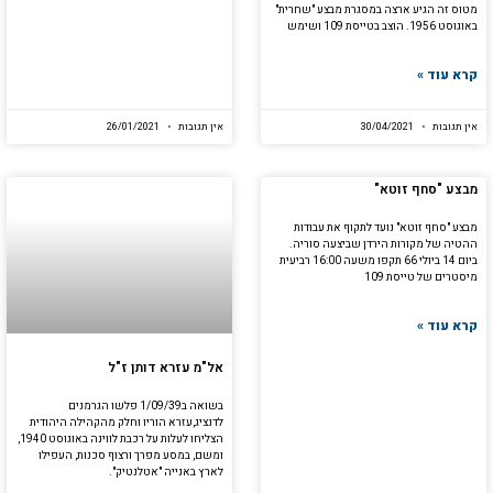
מטוס זה הגיע ארצה במסגרת מבצע "שחרית"
באוגוסט 1956. הוצב בטייסת 109 ושימש
קרא עוד »
אין תגובות
30/04/2021
אין תגובות
26/01/2021
מבצע "סחף זוטא"
מבצע "סחף זוטא" נועד לתקוף את עבודות
ההטיה של מקורות הירדן שביצעה סוריה.
ביום 14 ביולי 66 תקפו משעה 16:00 רביעית
מיסטרים של טייסת 109
קרא עוד »
אל"מ עזרא דותן ז"ל
בשואה ב1/09/39 פלשו הגרמנים
לדנציג,עזרא הוריו וחלק מהקהילה היהודית
הצליחו לעלות על רכבת לווינה באוגוסט 1940,
ומשם, במסע מפרך ורצוף סכנות, העפילו
לארץ באנייה "אטלנטיק".