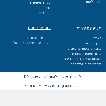
o
תירמו לאתר
ספרות תעופתית
k
שירים
תאריכים
תעופה צבאית
תעופה אזרחית
מחקרים ומאמרים
דאייה
תעופה אזרחית בארץ ישראל
היכן הם היום
מחקרים, מאמרים וכתבות
שדות תעופה ומנחתים
תאונות ואירועי בטיחות טיסה
תעופה ספורטיבית קלה
כל הזכויות שמורות לאתר "מרקיע שחקים" ©
Designed with ♥ by rotem-graphics.com