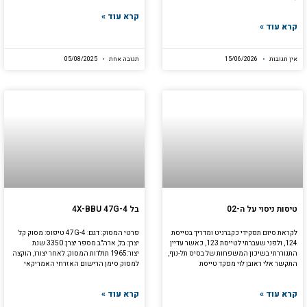
קרא עוד »
קרא עוד »
אין תגובות
15/06/2026
תגובה אחת
05/08/2025
טיסות ניסוי על ה-02
בל 4X-BBU 47G-4
לקראת סיום תפקידי כקברניט ומדריך בטייסת
פרטי המסוק: דגם: 47G-4 טיפוס: מסוק קל
124, ולפני שעברתי לטייסת 123, כאשר עדיין
יצרן: בל, ארה"ב מספר יצרן: 3350 שנת
התגוררתי בשיכון המשפחות של בסיס תל-נוף,
יצור:1965 תולדות המסוק: לאחר יצורו, הוקצה
התקשר אלי ראובן לוי מפקד טייסת
למסוק סימן הרישום האזרחי האמריקאי
קרא עוד »
קרא עוד »