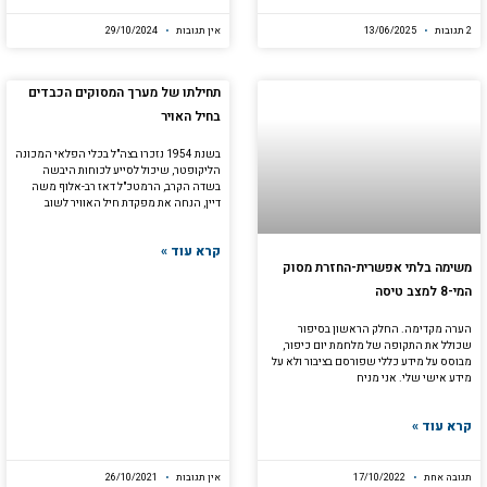
2 תגובות
13/06/2025
אין תגובות
29/10/2024
תחילתו של מערך המסוקים הכבדים
בחיל האויר
בשנת 1954 נזכרו בצה"ל בכלי הפלאי המכונה
הליקופטר, שיכול לסייﬠ לכוחות היבשה
בשדה הקרב, הרמטכ"ל דאז רב-אלוף משה
דיין, הנחה את מפקדת חיל האוויר לשוב
קרא עוד »
משימה בלתי אפשרית-החזרת מסוק
המי-8 למצב טיסה
הערה מקדימה. החלק הראשון בסיפור
שכולל את התקופה של מלחמת יום כיפור,
מבוסס על מידע כללי שפורסם בציבור ולא על
מידע אישי שלי. אני מניח
קרא עוד »
תגובה אחת
17/10/2022
אין תגובות
26/10/2021