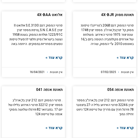
תאונת מסוק 4X-BJR
אלואט 4X-BAA
פרטי המסוק: דגם:206B ג'טריינג'ר טיפוס:
פרטי המסוק: דגם: S.E.3130 אלואט II
מסוק קל יצרן:בל,ארה"ב מספר יצרן:1748
יצרן: S.N.C.A.S.E.,צרפת מספר יצרן:
שנת יצור: 1975 פרטי האירוע: משלחת
1223/91C תולדות המסוק: בשנת 1958
של אורחים מקולומביה הוטסה ביום ב',16
נעשה בישראל נסיון חלוצי להפעיל טיסות
באוגוסט 2010 ע"י המסוק, שהיה
נוסעים מסחריות במסוקים. היוזמה באה
קרא עוד »
קרא עוד »
אין תגובות
07/02/2025
אין תגובות
16/04/2021
תאונת אנפה 054
תאונת אנפה 041
פרטי המסוק: דגם: 212 יצרן: בל,ארה"ב מספר
. פרטי המסוק: דגם: 212 יצרן: בל,ארה"ב
יצרן: 32246 פרטי האירוע: בליל ה-27 בדצמבר
מספר יצרן: 32212 פרטי האירוע: בלילו של
78 תירגל חניך עם מדריך של טייסת 124 ניווט
יום 17. בפברואר 82 תירגלו שלושה מסוקי
זחילה נמוך
אנפה של טייסת 124
קרא עוד »
קרא עוד »