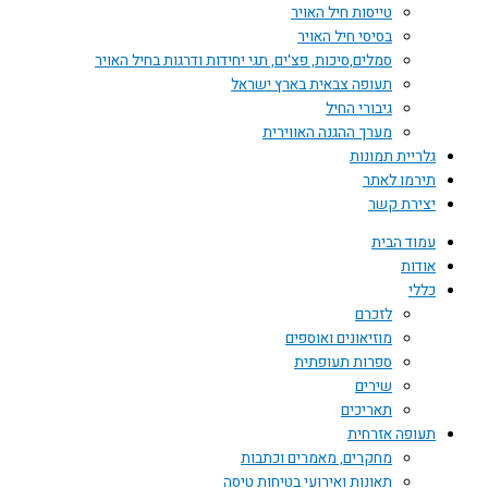
טייסות חיל האויר
בסיסי חיל האויר
סמלים,סיכות, פצ'ים, תגי יחידות ודרגות בחיל האויר
תעופה צבאית בארץ ישראל
גיבורי החיל
מערך ההגנה האווירית
גלריית תמונות
תירמו לאתר
יצירת קשר
עמוד הבית
אודות
כללי
לזכרם
מוזיאונים ואוספים
ספרות תעופתית
שירים
תאריכים
תעופה אזרחית
מחקרים, מאמרים וכתבות
תאונות ואירועי בטיחות טיסה