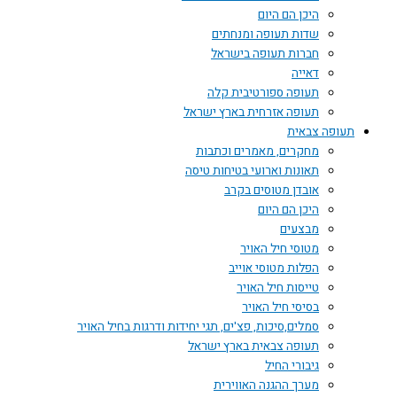
היכן הם היום
שדות תעופה ומנחתים
חברות תעופה בישראל
דאייה
תעופה ספורטיבית קלה
תעופה אזרחית בארץ ישראל
תעופה צבאית
מחקרים, מאמרים וכתבות
תאונות וארועי בטיחות טיסה
אובדן מטוסים בקרב
היכן הם היום
מבצעים
מטוסי חיל האויר
הפלות מטוסי אוייב
טייסות חיל האויר
בסיסי חיל האויר
סמלים,סיכות, פצ'ים, תגי יחידות ודרגות בחיל האויר
תעופה צבאית בארץ ישראל
גיבורי החיל
מערך ההגנה האווירית