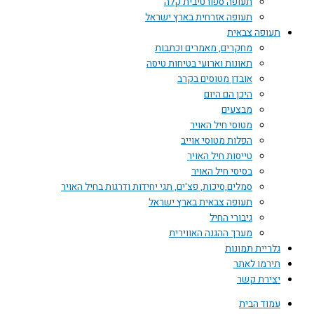
תעופה ספורטיבית קלה
תעופה אזרחית בארץ ישראל
תעופה צבאית
מחקרים, מאמרים וכתבות
תאונות וארועי בטיחות טיסה
אובדן מטוסים בקרב
היכן הם היום
מבצעים
מטוסי חיל האויר
הפלות מטוסי אוייב
טייסות חיל האויר
בסיסי חיל האויר
סמלים,סיכות, פצ'ים, תגי יחידות ודרגות בחיל האויר
תעופה צבאית בארץ ישראל
גיבורי החיל
מערך ההגנה האווירית
גלריית תמונות
תירמו לאתר
יצירת קשר
עמוד הבית