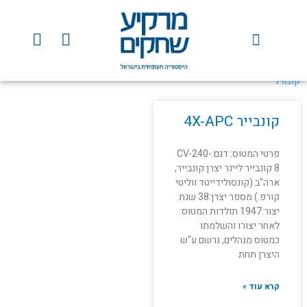
ילוג
תוכן
Y
F
o
a
u
c
t
e
קונוויר
u
b
b
o
קונבייר 4X-APC
e
o
k
פרטי המטוס: דגם:CV-240-
8 קונבייר ליינר יצרן:קונבייר,
ארה"ב (קונסולידייטד ווליטי
קורפ.) מספר יצרן:38 שנת
יצור:1947 תולדות המטוס:
לאחר יצורו והשלמתו
כמטוס מנהלים, נרשם ע"ש
היצרן תחת
קרא עוד »