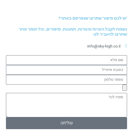
יש לכם סיפור שתרצו שנפרסם באתר?
נשמח לקבל הערות והארות, תמונות, סיפורים, וכל חומר אחר
שתרצו להעביר לנו
info@sky-high.co.il
שם
מלא
כתובת
אימייל
מספר
טלפון
ספרו
לנו!
שליחה