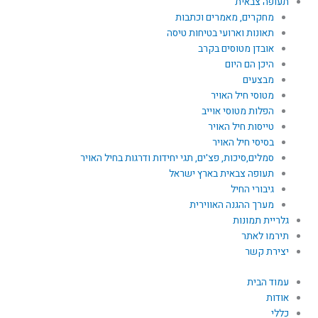
תעופה צבאית
מחקרים, מאמרים וכתבות
תאונות וארועי בטיחות טיסה
אובדן מטוסים בקרב
היכן הם היום
מבצעים
מטוסי חיל האויר
הפלות מטוסי אוייב
טייסות חיל האויר
בסיסי חיל האויר
סמלים,סיכות, פצ'ים, תגי יחידות ודרגות בחיל האויר
תעופה צבאית בארץ ישראל
גיבורי החיל
מערך ההגנה האווירית
גלריית תמונות
תירמו לאתר
יצירת קשר
עמוד הבית
אודות
כללי