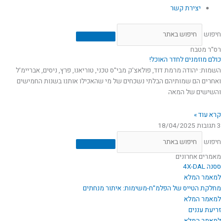
יצירת קשר
חיפוש
רס"ר מטבח
כולם מוזמנים לחדר האוכל!
השמות: יהודה מרמת דוד, פולאצ'ק מבי"ס טכני, טוריאנו, פרץ, ניסים, אבריימ'ל
ואחרים הם שמותיהם הבלתי נשכחים של מי שהאכילו אותנו בשנות החמישים
והשישים של המאה
קרא עוד »
3 תגובות
18/04/2025
חיפוש
מאמרים אחרונים
ססנה 4X-DAL
למאמר המלא
מחלקת הטייס של הפלמ"ח-משימות: איתור מנחתים
למאמר המלא
זריעת עננים