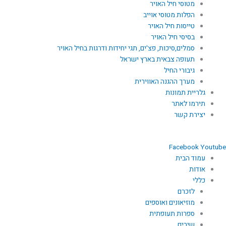
מטוסי חיל האויר
הפלות מטוסי אוייב
טייסות חיל האויר
בסיסי חיל האויר
סמלים,סיכות, פצ'ים, תגי יחידות ודרגות בחיל האויר
תעופה צבאית בארץ ישראל
גיבורי החיל
מערך ההגנה האווירית
גלריית תמונות
תירמו לאתר
יצירת קשר
Facebook
Youtube
עמוד הבית
אודות
כללי
לזכרם
מוזיאונים ואוספים
ספרות תעופתית
שירים