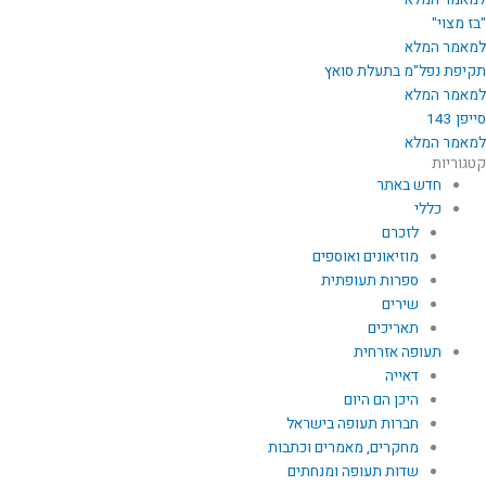
למאמר המלא
"בז מצוי"
למאמר המלא
תקיפת נפל"מ בתעלת סואץ
למאמר המלא
סייפן 143
למאמר המלא
קטגוריות
חדש באתר
כללי
לזכרם
מוזיאונים ואוספים
ספרות תעופתית
שירים
תאריכים
תעופה אזרחית
דאייה
היכן הם היום
חברות תעופה בישראל
מחקרים, מאמרים וכתבות
שדות תעופה ומנחתים