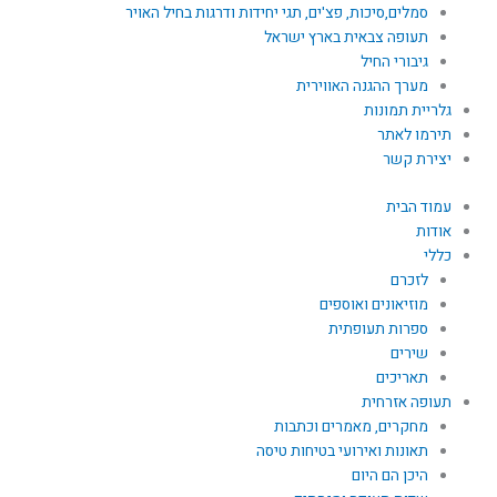
סמלים,סיכות, פצ'ים, תגי יחידות ודרגות בחיל האויר
תעופה צבאית בארץ ישראל
גיבורי החיל
מערך ההגנה האווירית
גלריית תמונות
תירמו לאתר
יצירת קשר
עמוד הבית
אודות
כללי
לזכרם
מוזיאונים ואוספים
ספרות תעופתית
שירים
תאריכים
תעופה אזרחית
מחקרים, מאמרים וכתבות
תאונות ואירועי בטיחות טיסה
היכן הם היום