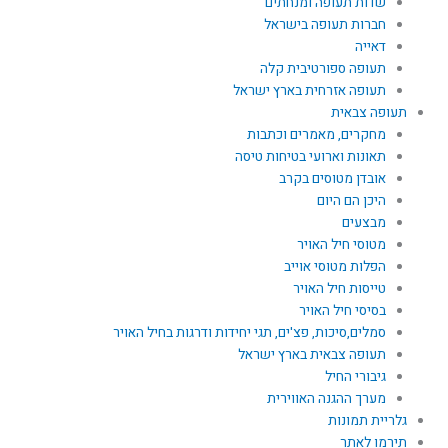
שדות תעופה ומנחתים
חברות תעופה בישראל
דאייה
תעופה ספורטיבית קלה
תעופה אזרחית בארץ ישראל
תעופה צבאית
מחקרים, מאמרים וכתבות
תאונות וארועי בטיחות טיסה
אובדן מטוסים בקרב
היכן הם היום
מבצעים
מטוסי חיל האויר
הפלות מטוסי אוייב
טייסות חיל האויר
בסיסי חיל האויר
סמלים,סיכות, פצ'ים, תגי יחידות ודרגות בחיל האויר
תעופה צבאית בארץ ישראל
גיבורי החיל
מערך ההגנה האווירית
גלריית תמונות
תירמו לאתר