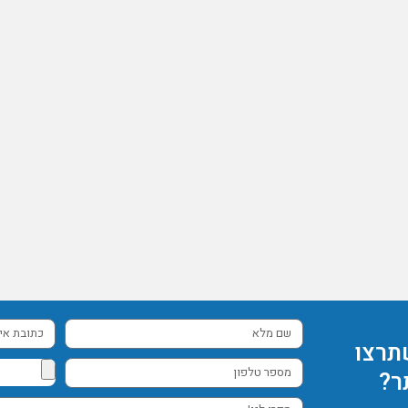
שם
כתובת
תרצו
מלא
אימייל
מספר
ר?
טלפון
ספרו