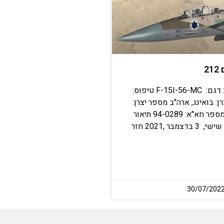
2
פרטי המטוס: דגם: F-15I-56-MC טיפוס:
ן: בואינג, ארה"ב מספר יצרן:
1288/I004 מספר חא"א: 94-0289 תיאור
האירוע: ביום שישי, 3 בדצמבר ,2021 חזר