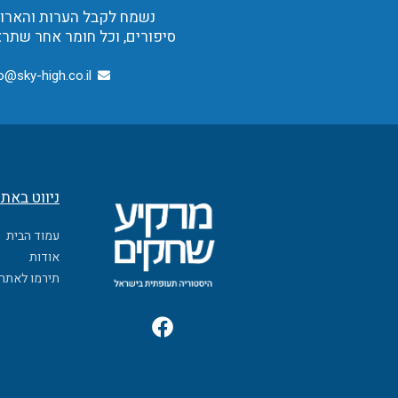
נשמח לקבל הערות והארות,
סיפורים, וכל חומר אחר שתרצ
o@sky-high.co.il
ניווט באת
עמוד הבית
אודות
תירמו לאתר
F
a
c
e