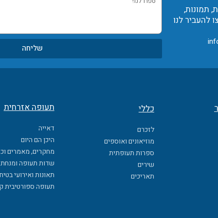
 תמונות,
לנו!
ו להעביר לנו
inf
שליחה
תעופה אזרחית
ר
כללי
דאייה
לזכרם
היכן הם היום
מוזיאונים ואוספים
מחקרים, מאמרים וכ
ספרות תעופתית
שדות תעופה ומנחתי
שירים
תאונות ואירועי בטיח
תאריכים
תעופה ספורטיבית ק