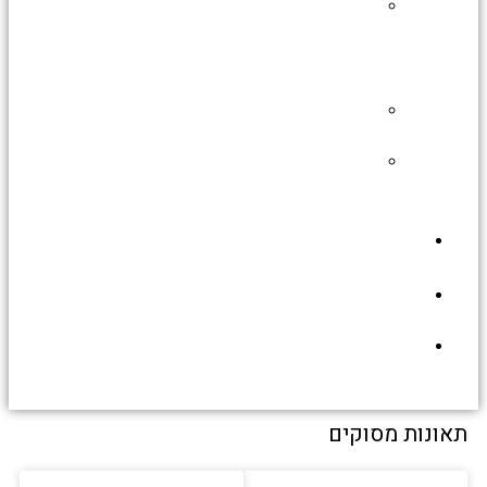
תעופה
צבאית
בארץ
ישראל
גיבורי
החיל
מערך
ההגנה
האווירית
גלריית
תמונות
תירמו
לאתר
יצירת
קשר
תאונות מסוקים
עמוד
עמוד
עמוד
עמוד