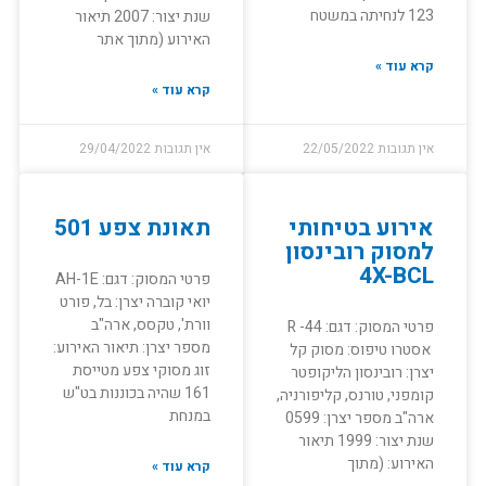
123 לנחיתה במשטח
שנת יצור: 2007 תיאור
האירוע (מתוך אתר
קרא עוד »
קרא עוד »
אין תגובות
22/05/2022
אין תגובות
29/04/2022
אירוע בטיחותי
תאונת צפע 501
למסוק רובינסון
4X-BCL
פרטי המסוק: דגם: AH-1E
יואי קוברה יצרן: בל, פורט
וורת', טקסס, ארה"ב
פרטי המסוק: דגם: 44- R
מספר יצרן: תיאור האירוע:
אסטרו טיפוס: מסוק קל
זוג מסוקי צפע מטייסת
יצרן: רובינסון הליקופטר
161 שהיה בכוננות בט"ש
קומפני, טורנס, קליפורניה,
במנחת
ארה"ב מספר יצרן: 0599
שנת יצור: 1999 תיאור
האירוע: (מתוך
קרא עוד »