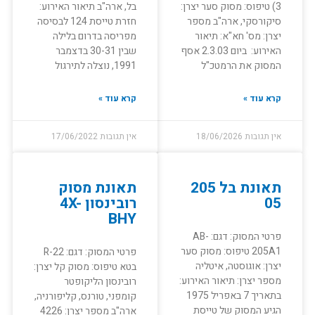
3) טיפוס: מסוק סער יצרן:
בל, ארה"ב תיאור האירוע:
סיקורסקי, ארה"ב מספר
חזרת טייסת 124 לבסיסה
יצרן: מס' חא"א: תיאור
מפריסה בדרום בלילה
האירוע: ביום 2.3.03 אסף
שבין 30-31 בדצמבר
המסוק את הרמטכ"ל
1991, נוצלה לתירגול
קרא עוד »
קרא עוד »
אין תגובות
18/06/2026
אין תגובות
17/06/2022
תאונת בל 205
תאונת מסוק
05
רובינסון 4X-
BHY
פרטי המסוק: דגם: AB-
205A1 טיפוס: מסוק סער
פרטי המסוק: דגם: R-22
יצרן: אוגוסטה, איטליה
בטא טיפוס: מסוק קל יצרן:
מספר יצרן: תיאור האירוע:
רובינסון הליקופטר
בתאריך 7 באפריל 1975
קומפני, טורנס, קליפורניה,
הגיע המסוק של טייסת
ארה"ב מספר יצרן: 4226