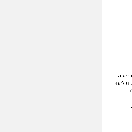
1, יצא ביום שישי, 1 באוקטובר 1971 במסגרת רביעיה
. המטוסים נכנסו ליעף ההפצצה ויצאו ממנו בשני זוגות על מנת להיכנס ב-180 מעלות ליעף