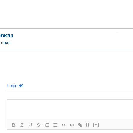
המאמר
תאונת ש
Login
{}
[+]