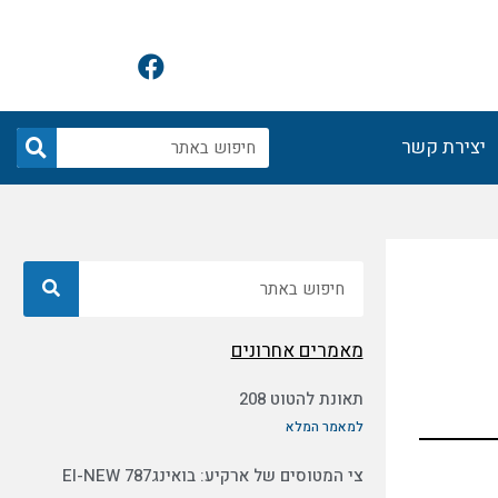
F
a
c
e
חיפוש
יצירת קשר
b
o
o
k
חיפוש
מאמרים אחרונים
תאונת להטוט 208
למאמר המלא
צי המטוסים של ארקיע: בואינג787 EI-NEW