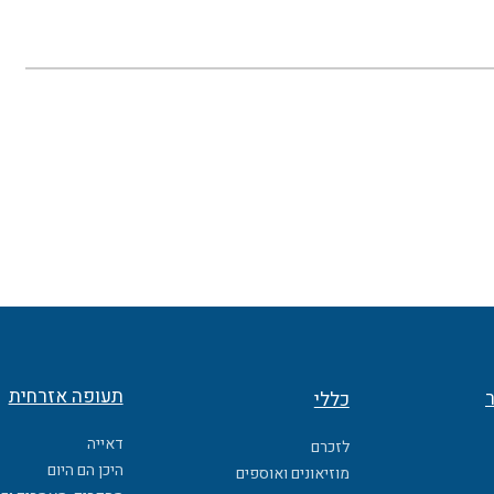
תעופה אזרחית
ר
כללי
דאייה
לזכרם
היכן הם היום
מוזיאונים ואוספים