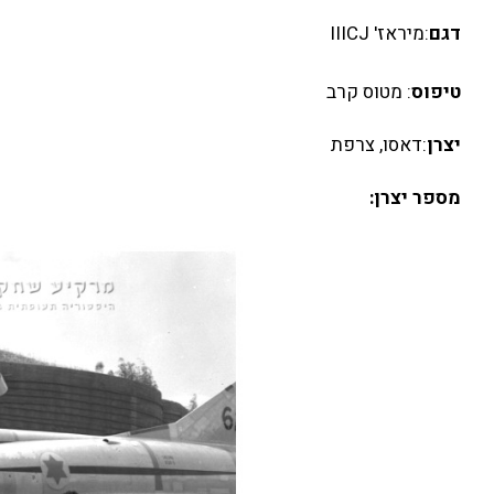
דגם
:מיראז' IIICJ
טיפוס
: מטוס קרב
יצרן
:דאסו, צרפת
מספר יצרן: