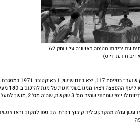
ית עם ירידתו מטיסה ראשונה על שחק 62
דיבות רענן וייס)
סגן שאול קשת, שהיה חניך בקורס ההסבה החילי למטוס השחק שנערך בטייסת 17
לאימון תקיפת שדות תעופה במטווח מוקביילה
יה מס' 3 שקשת, שהיה מס' 2 ,מושך למעלה.
ו עשן עולה מהקרקע ליד קיבוץ דברת. הם טסו למקום וראו אנשים
ה.