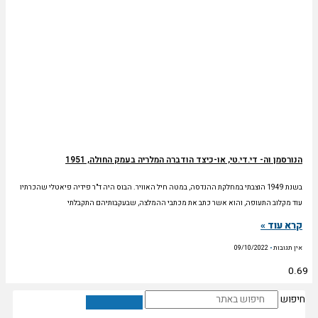
הנורסמן וה- די.די.טי, או-כיצד הודברה המלריה בעמק החולה, 1951
בשנת 1949 הוצבתי במחלקת ההנדסה, במטה חיל האוויר. הבוס היה ד"ר פידיה פיאטלי שהכרתיו
עוד מקלוב התעופה, והוא אשר כתב את מכתבי ההמלצה, שבעקבותיהם התקבלתי
קרא עוד »
אין תגובות
09/10/2022
חיפוש